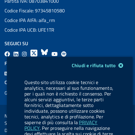
Partita IVA: 08703841000
Codice Fiscale: 97345810580
Codice IPA AIFA: aifa_rm
Codice IPA UCB: UFE1TR
SEGUICI SU
F
L
l
X
B
Y
l
a
i
a
l
o
a
FEED RSS
Modulo gestione cookie
Chiudi e rifiuta tutto
c
n
b
u
u
b
F
e
k
e
e
t
e
e
COOKIES
Questo sito utilizza cookie tecnici e
b
e
l
s
u
l
analytics, necessari al suo funzionamento,
e
Gestione cookie
o
d
.
k
b
.
per i quali non è richiesto il consenso. Per
d
alcuni servizi aggiuntivi, le terze parti
o
i
b
y
e
b
R
fornitrici, dettagliatamente sotto
Sezione Link Utili
k
n
u
u
individuate, possono utilizzare cookies
s
Note legali
tecnici, analytics e di profilazione. Per
t
t
s
saperne di più consulta la
PRIVACY
Social Media Policy
t
t
POLICY
. Per proseguire nella navigazione
Dichiarazione di accessibilità
devi effettuare la scelta sui cookie di terze
o
o