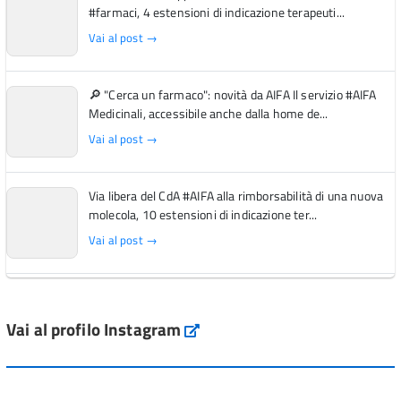
#farmaci, 4 estensioni di indicazione terapeuti...
Vai al post →
🔎 "Cerca un farmaco": novità da AIFA Il servizio #AIFA
Medicinali, accessibile anche dalla home de...
Vai al post →
Via libera del CdA #AIFA alla rimborsabilità di una nuova
molecola, 10 estensioni di indicazione ter...
Vai al post →
L'Italia si conferma tra i primi Paesi europei per l'accesso
ai #farmaci orfani rimborsati dal Servi...
Vai al profilo Instagram
Instagram
Vai al post →
💜 Il 29 giugno #AIFA si è illuminata di viola in occasione