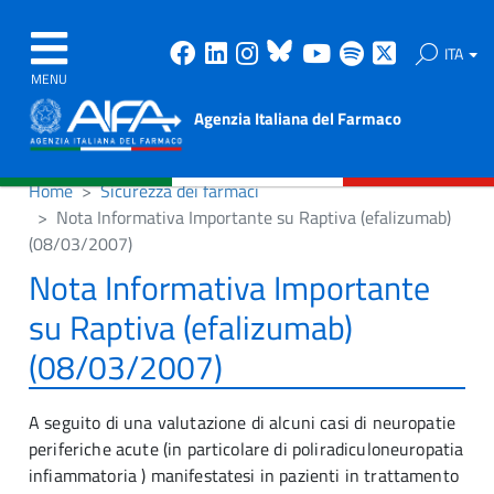
Facebook
Linkedin
Instagram
Bluesky
Youtube
Spotify
X
ITA
MENU
Agenzia Italiana del Farmaco
Home
Sicurezza dei farmaci
Nota Informativa Importante su Raptiva (efalizumab)
(08/03/2007)
Nota Informativa Importante
su Raptiva (efalizumab)
(08/03/2007)
A seguito di una valutazione di alcuni casi di neuropatie
periferiche acute (in particolare di poliradiculoneuropatia
infiammatoria ) manifestatesi in pazienti in trattamento