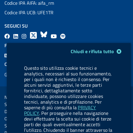
Codice IPA AIFA: aifa_rm
Codice IPA UCB: UFE1TR
SEGUICI SU
F
L
l
X
B
Y
l
a
i
a
l
o
a
FEED RSS
Modulo gestione cookie
c
n
b
u
u
b
Chiudi e rifiuta tutto
F
e
k
e
e
t
e
e
COOKIES
b
e
l
s
u
l
Questo sito utilizza cookie tecnici e
e
analytics, necessari al suo funzionamento,
Gestione cookie
o
d
.
k
b
.
d
per i quali non è richiesto il consenso. Per
o
i
b
y
e
b
alcuni servizi aggiuntivi, le terze parti
R
Sezione Link Utili
fornitrici, dettagliatamente sotto
k
n
u
u
s
individuate, possono utilizzare cookies
Note legali
t
t
tecnici, analytics e di profilazione. Per
s
Social Media Policy
t
t
saperne di più consulta la
PRIVACY
Dichiarazione di accessibilità
POLICY
. Per proseguire nella navigazione
o
o
devi effettuare la scelta sui cookie di terze
Obiettivi di accessibilità
n
n
parti dei quali eventualmente accetti
Statistiche sito
l’utilizzo. Chiudendo il banner attraverso la
.
.
Privacy