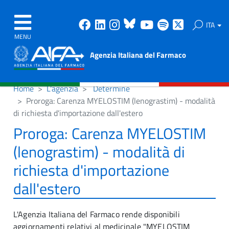
Facebook
Linkedin
Instagram
Bluesky
Youtube
Spotify
X
ITA
MENU
Agenzia Italiana del Farmaco
Home
L'agenzia
Determine
Proroga: Carenza MYELOSTIM (lenograstim) - modalità
di richiesta d'importazione dall'estero
Proroga: Carenza MYELOSTIM
(lenograstim) - modalità di
richiesta d'importazione
dall'estero
L'Agenzia Italiana del Farmaco rende disponibili
aggiornamenti relativi al medicinale "MYELOSTIM