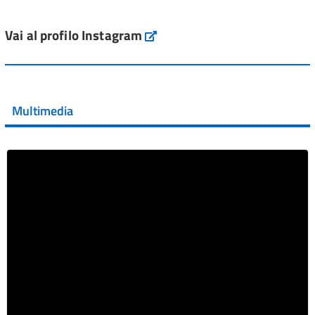
L'Italia si conferma tra i primi Paesi europei per l'accesso
ai #farmaci orfani rimborsati dal Servi...
Vai al profilo Instagram
Instagram
Vai al post →
💜 Il 29 giugno #AIFA si è illuminata di viola in occasione
della XVII Giornata Mondiale della Scler...
Multimedia
Vai al post →