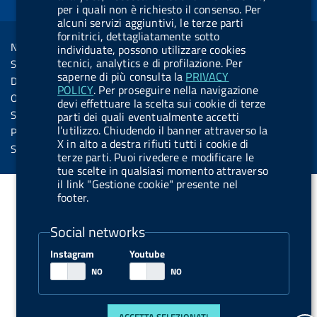
d
per i quali non è richiesto il consenso. Per
o
i
b
y
e
b
R
alcuni servizi aggiuntivi, le terze parti
Sezione Link Utili
k
n
u
u
fornitrici, dettagliatamente sotto
s
Note legali
individuate, possono utilizzare cookies
t
t
s
tecnici, analytics e di profilazione. Per
Social Media Policy
t
t
saperne di più consulta la
PRIVACY
Dichiarazione di accessibilità
o
o
POLICY
. Per proseguire nella navigazione
Obiettivi di accessibilità
devi effettuare la scelta sui cookie di terze
n
n
Statistiche sito
parti dei quali eventualmente accetti
.
.
l’utilizzo. Chiudendo il banner attraverso la
Privacy
X in alto a destra rifiuti tutti i cookie di
i
s
Servizi Online
terze parti. Puoi rivedere e modificare le
n
p
tue scelte in qualsiasi momento attraverso
il link "Gestione cookie" presente nel
s
o
footer.
t
t
a
i
Social networks
g
f
Instagram
Youtube
r
y
a
m
ACCETTA SELEZIONATI