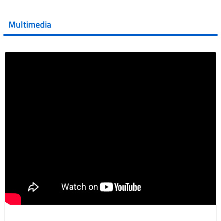
💜 Il 29 giugno #AIFA si è illuminata di viola in occasione
della XVII Giornata Mondiale della Scler...
Multimedia
Vai al post →