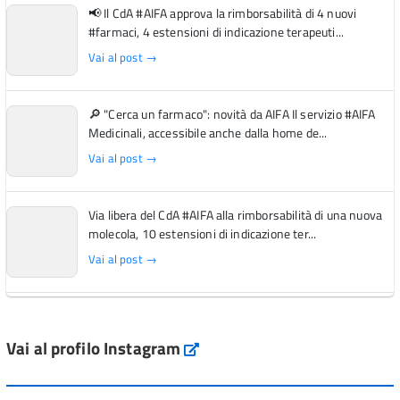
📢 Il CdA #AIFA approva la rimborsabilità di 4 nuovi
#farmaci, 4 estensioni di indicazione terapeuti...
Vai al post →
🔎 "Cerca un farmaco": novità da AIFA Il servizio #AIFA
Medicinali, accessibile anche dalla home de...
Vai al post →
Via libera del CdA #AIFA alla rimborsabilità di una nuova
molecola, 10 estensioni di indicazione ter...
Vai al post →
L'Italia si conferma tra i primi Paesi europei per l'accesso
ai #farmaci orfani rimborsati dal Servi...
Vai al profilo Instagram
Instagram
Vai al post →