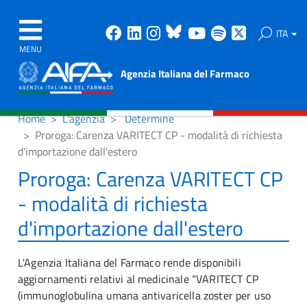
Facebook
Linkedin
Instagram
Bluesky
Youtube
Spotify
X
ITA
MENU
Agenzia Italiana del Farmaco
Home
L'agenzia
Determine
Proroga: Carenza VARITECT CP - modalità di richiesta
d'importazione dall'estero
Proroga: Carenza VARITECT CP
- modalità di richiesta
d'importazione dall'estero
L'Agenzia Italiana del Farmaco rende disponibili
aggiornamenti relativi al medicinale “VARITECT CP
(immunoglobulina umana antivaricella zoster per uso