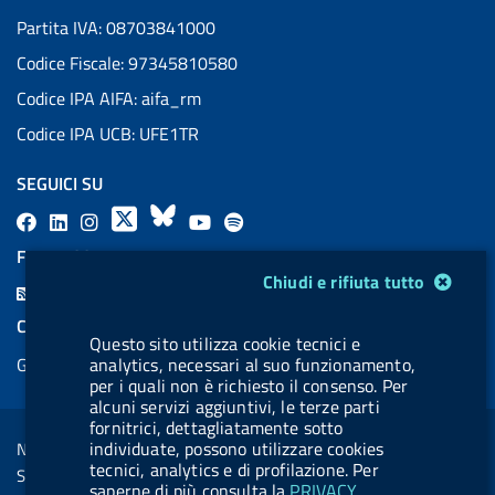
Partita IVA: 08703841000
Codice Fiscale: 97345810580
Codice IPA AIFA: aifa_rm
Codice IPA UCB: UFE1TR
SEGUICI SU
F
L
l
X
B
Y
l
a
i
a
l
o
a
FEED RSS
c
n
b
u
u
b
Modulo gestione cookie
Chiudi e rifiuta tutto
F
e
k
e
e
t
e
e
COOKIES
b
e
l
s
u
l
Questo sito utilizza cookie tecnici e
e
Gestione cookie
analytics, necessari al suo funzionamento,
o
d
.
k
b
.
d
per i quali non è richiesto il consenso. Per
o
i
b
y
e
b
alcuni servizi aggiuntivi, le terze parti
R
Sezione Link Utili
k
n
u
u
fornitrici, dettagliatamente sotto
s
individuate, possono utilizzare cookies
Note legali
t
t
s
tecnici, analytics e di profilazione. Per
Social Media Policy
t
t
saperne di più consulta la
PRIVACY