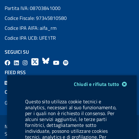
Partita IVA: 08703841000
Codice Fiscale: 97345810580
Codice IPA AIFA: aifa_rm
Codice IPA UCB: UFE1TR
SEGUICI SU
F
L
l
X
B
Y
l
a
i
a
l
o
a
FEED RSS
c
n
b
u
u
b
F
Modulo gestione cookie
Chiudi e rifiuta tutto
e
k
e
e
t
e
e
COOKIES
b
e
l
s
u
l
e
Questo sito utilizza cookie tecnici e
Gestione cookie
o
d
.
k
b
.
d
analytics, necessari al suo funzionamento,
o
i
b
y
e
b
per i quali non è richiesto il consenso. Per
R
Sezione Link Utili
alcuni servizi aggiuntivi, le terze parti
k
n
u
u
s
fornitrici, dettagliatamente sotto
Note legali
t
t
individuate, possono utilizzare cookies
s
Social Media Policy
tecnici, analytics e di profilazione. Per
t
t