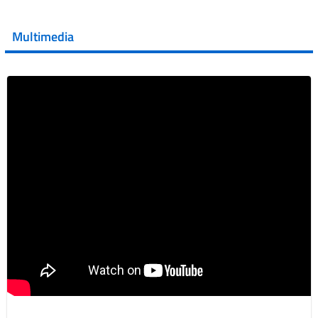
💜 Il 29 giugno #AIFA si è illuminata di viola in occasione
della XVII Giornata Mondiale della Scler...
Multimedia
Vai al post →