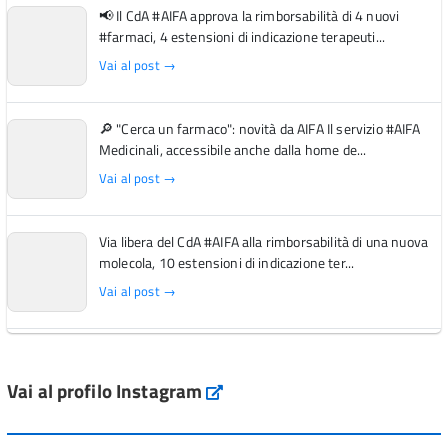
📢 Il CdA #AIFA approva la rimborsabilità di 4 nuovi
#farmaci, 4 estensioni di indicazione terapeuti...
Vai al post →
🔎 "Cerca un farmaco": novità da AIFA Il servizio #AIFA
Medicinali, accessibile anche dalla home de...
Vai al post →
Via libera del CdA #AIFA alla rimborsabilità di una nuova
molecola, 10 estensioni di indicazione ter...
Vai al post →
L'Italia si conferma tra i primi Paesi europei per l'accesso
ai #farmaci orfani rimborsati dal Servi...
Vai al profilo Instagram
Instagram
Vai al post →