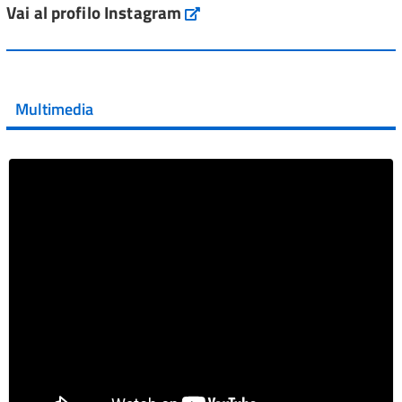
Vai al profilo Instagram
Instagram
Vai al post →
💜 Il 29 giugno #AIFA si è illuminata di viola in occasione
della XVII Giornata Mondiale della Scler...
Multimedia
Vai al post →