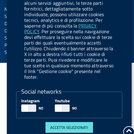
Sezione Link Utili
k
n
u
u
alcuni servizi aggiuntivi, le terze parti
s
fornitrici, dettagliatamente sotto
Note legali
t
t
individuate, possono utilizzare cookies
s
Social Media Policy
t
t
tecnici, analytics e di profilazione. Per
Dichiarazione di accessibilità
saperne di più consulta la
PRIVACY
o
o
Obiettivi di accessibilità
POLICY
. Per proseguire nella navigazione
n
n
devi effettuare la scelta sui cookie di terze
Statistiche sito
parti dei quali eventualmente accetti
.
.
Privacy
l’utilizzo. Chiudendo il banner attraverso la
i
s
Servizi Online
X in alto a destra rifiuti tutti i cookie di
n
p
terze parti. Puoi rivedere e modificare le
tue scelte in qualsiasi momento attraverso
s
o
il link "Gestione cookie" presente nel
t
t
footer.
a
i
Social networks
g
f
r
y
Instagram
Youtube
a
m
ACCETTA SELEZIONATI
t