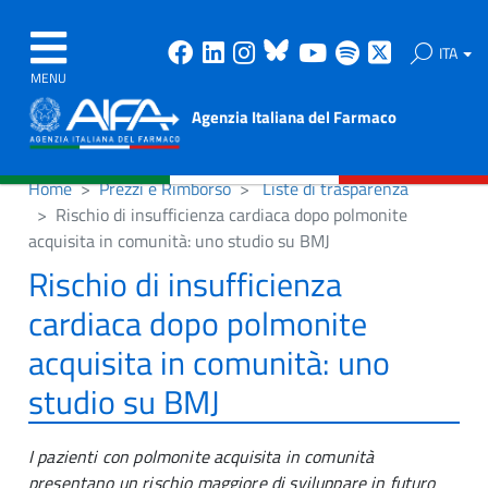
Facebook
Linkedin
Instagram
Bluesky
Youtube
Spotify
X
ITA
MENU
Agenzia Italiana del Farmaco
Home
Prezzi e Rimborso
Liste di trasparenza
Rischio di insufficienza cardiaca dopo polmonite
acquisita in comunità: uno studio su BMJ
Rischio di insufficienza
cardiaca dopo polmonite
acquisita in comunità: uno
studio su BMJ
I pazienti con polmonite acquisita in comunità
presentano un rischio maggiore di sviluppare in futuro