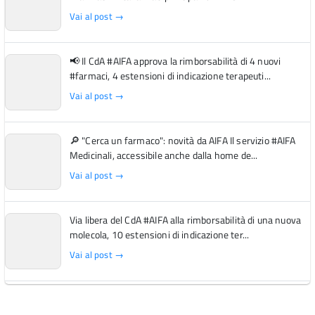
Vai al post →
📢 Il CdA #AIFA approva la rimborsabilità di 4 nuovi
#farmaci, 4 estensioni di indicazione terapeuti...
Vai al post →
🔎 "Cerca un farmaco": novità da AIFA Il servizio #AIFA
Medicinali, accessibile anche dalla home de...
Vai al post →
Via libera del CdA #AIFA alla rimborsabilità di una nuova
molecola, 10 estensioni di indicazione ter...
Vai al post →
L'Italia si conferma tra i primi Paesi europei per l'accesso
ai #farmaci orfani rimborsati dal Servi...