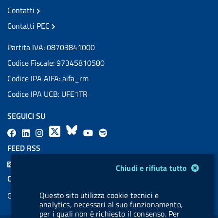
Contatti
Contatti PEC
Partita IVA: 08703841000
Codice Fiscale: 97345810580
Codice IPA AIFA: aifa_rm
Codice IPA UCB: UFE1TR
SEGUICI SU
F
L
l
X
B
Y
l
a
i
a
l
o
a
FEED RSS
c
n
b
u
u
b
F
Modulo gestione cookie
Chiudi e rifiuta tutto
e
k
e
e
t
e
e
COOKIES
b
e
l
s
u
l
e
Questo sito utilizza cookie tecnici e
Gestione cookie
o
d
.
k
b
.
d
analytics, necessari al suo funzionamento,
o
i
b
y
e
b
per i quali non è richiesto il consenso. Per
R