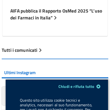
AIFA pubblica il Rapporto OsMed 2025 “L’uso
dei Farmaci in Italia”
Tutti i comunicati
Ultimi Instagram
Modulo gestione cookie
Chiudi e rifiuta tutto
#AIFA pubblica il Rapporto #OsMed 2025 sull’uso dei
#farmaci in Italia. Dati principali ⬇️ 💊 Nel ...
Questo sito utilizza cookie tecnici e
Vai al post →
analytics, necessari al suo funzionamento,
per i quali non è richiesto il consenso. Per