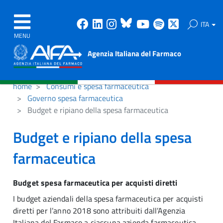
Facebook
Linkedin
Instagram
Bluesky
Youtube
Spotify
X
ITA
MENU
Agenzia Italiana del Farmaco
home
Consumi e spesa farmaceutica
Governo spesa farmaceutica
Budget e ripiano della spesa farmaceutica
Budget e ripiano della spesa
farmaceutica
Budget spesa farmaceutica per acquisti diretti
I budget aziendali della spesa farmaceutica per acquisti
diretti per l’anno 2018 sono attribuiti dall’Agenzia
Italiana del Farmaco a ciascuna azienda farmaceutica