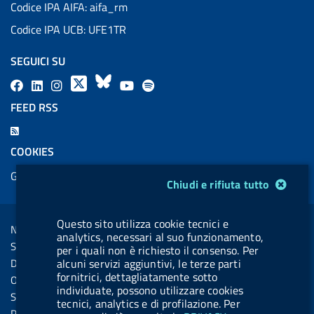
Codice IPA AIFA: aifa_rm
Codice IPA UCB: UFE1TR
SEGUICI SU
F
L
l
X
B
Y
l
a
i
a
l
o
a
FEED RSS
c
n
b
u
u
b
F
e
k
e
e
t
e
e
COOKIES
b
e
l
s
u
l
e
Gestione cookie
o
d
.
k
b
.
Modulo gestione cookie
Chiudi e rifiuta tutto
d
o
i
b
y
e
b
R
Sezione Link Utili
k
n
u
u
Questo sito utilizza cookie tecnici e
s
Note legali
t
t
analytics, necessari al suo funzionamento,
s
Social Media Policy
per i quali non è richiesto il consenso. Per
t
t
alcuni servizi aggiuntivi, le terze parti
Dichiarazione di accessibilità
o
o
fornitrici, dettagliatamente sotto
Obiettivi di accessibilità
individuate, possono utilizzare cookies
n
n
Statistiche sito
tecnici, analytics e di profilazione. Per
.
.
Privacy