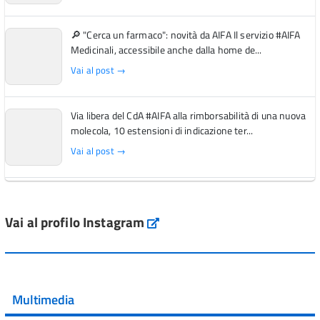
🔎 "Cerca un farmaco": novità da AIFA Il servizio #AIFA
Medicinali, accessibile anche dalla home de...
Vai al post →
Via libera del CdA #AIFA alla rimborsabilità di una nuova
molecola, 10 estensioni di indicazione ter...
Vai al post →
L'Italia si conferma tra i primi Paesi europei per l'accesso
ai #farmaci orfani rimborsati dal Servi...
Vai al profilo Instagram
Instagram
Vai al post →
💜 Il 29 giugno #AIFA si è illuminata di viola in occasione
della XVII Giornata Mondiale della Scler...
Multimedia
Vai al post →