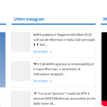
Ultimi Instagram
M
#AIFA pubblica il Rapporto #OsMed 2025
sull’uso dei #farmaci in Italia. Dati principali
⬇️ 💊 Nel ...
Vai al post →
📢 Il CdA #AIFA approva la rimborsabilità di
4 nuovi #farmaci, 4 estensioni di
indicazione terapeuti...
Vai al post →
🔎 "Cerca un farmaco": novità da AIFA Il
servizio #AIFA Medicinali, accessibile anche
dalla home de...