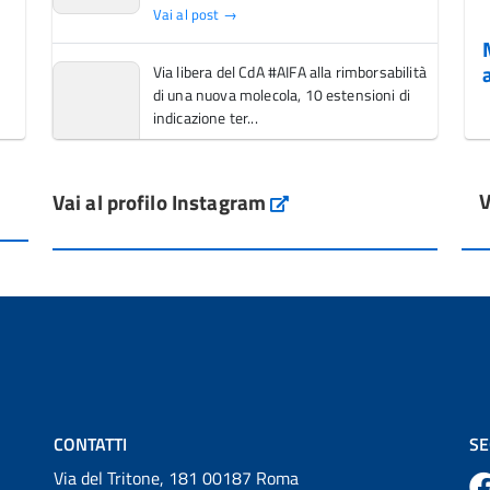
Vai al post →
Via libera del CdA #AIFA alla rimborsabilità
di una nuova molecola, 10 estensioni di
indicazione ter...
Vai al post →
V
Vai al profilo Instagram
L'Italia si conferma tra i primi Paesi europei
Instagram
per l'accesso ai #farmaci orfani rimborsati
dal Servi...
Vai al post →
💜 Il 29 giugno #AIFA si è illuminata di viola
in occasione della XVII Giornata Mondiale
della Scler...
Vai al post →
CONTATTI
SE
Via del Tritone, 181 00187 Roma