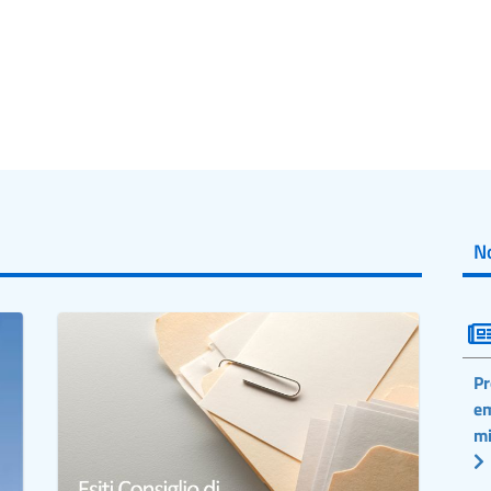
No
Pr
em
mi