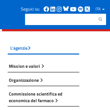
Facebook
Linkedin
Instagram
Bluesky
Youtube
Spotify
X
Seguici su
ITA
Cerca
Testo da ricercare
L'agenzia
Mission e valori
Organizzazione
Commissione scientifica ed
economica del farmaco