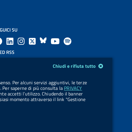
GUICI SU
F
L
l
X
B
Y
l
a
i
a
l
o
a
ED RSS
F
c
n
b
u
u
b
Chiudi e rifiuta tutto
e
e
k
e
e
t
e
OKIES
enso. Per alcuni servizi aggiuntivi, le terze
e
stione cookie
b
e
l
s
u
l
e. Per saperne di più consulta la
PRIVACY
nte accetti l’utilizzo. Chiudendo il banner
d
o
d
.
k
b
.
ualsiasi momento attraverso il link "Gestione
R
o
i
b
y
e
b
s
k
n
u
u