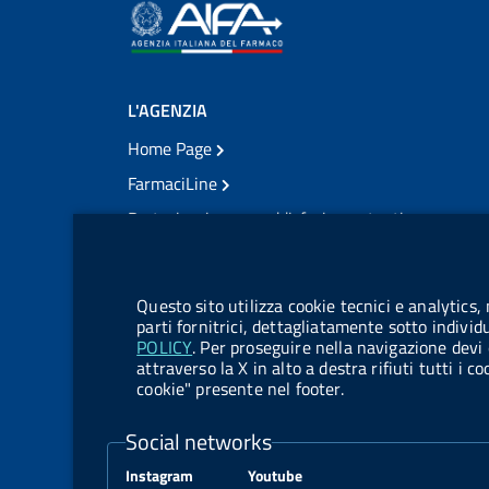
L'AGENZIA
Home Page
FarmaciLine
Partecipazione e soddisfazione utenti
Modulo gestione cookie
Accesso civico
Modulistica
Questo sito utilizza cookie tecnici e analytics,
Amministrazione Trasparente
parti fornitrici, dettagliatamente sotto individ
POLICY
. Per proseguire nella navigazione devi 
Atti di notifica
attraverso la X in alto a destra rifiuti tutti i 
cookie" presente nel footer.
Pubblicità legale
TrovaNormeFarmaco
Social networks
Bandi di Concorso
Instagram
Youtube