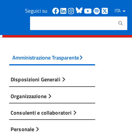
Facebook
Linkedin
Instagram
Bluesky
Youtube
Spotify
X
Seguici su
ITA
Cerca
Testo da ricercare
Amministrazione Trasparente
Disposizioni Generali
Organizzazione
Consulenti e collaboratori
Personale