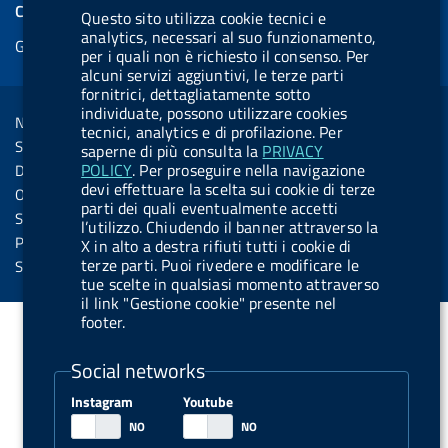
e
COOKIES
Questo sito utilizza cookie tecnici e
b
e
l
s
u
l
e
analytics, necessari al suo funzionamento,
Gestione cookie
o
d
.
k
b
.
per i quali non è richiesto il consenso. Per
d
o
i
b
y
e
b
alcuni servizi aggiuntivi, le terze parti
R
Sezione Link Utili
fornitrici, dettagliatamente sotto
k
n
u
u
individuate, possono utilizzare cookies
s
Note legali
t
t
tecnici, analytics e di profilazione. Per
s
Social Media Policy
saperne di più consulta la
PRIVACY
t
t
POLICY
. Per proseguire nella navigazione
Dichiarazione di accessibilità
o
o
devi effettuare la scelta sui cookie di terze
Obiettivi di accessibilità
parti dei quali eventualmente accetti
n
n
Statistiche sito
l’utilizzo. Chiudendo il banner attraverso la
.
.
Privacy
X in alto a destra rifiuti tutti i cookie di
i
s
terze parti. Puoi rivedere e modificare le
Servizi Online
tue scelte in qualsiasi momento attraverso
n
p
il link "Gestione cookie" presente nel
s
o
footer.
t
t
Social networks
a
i
g
f
Instagram
Youtube
r
y