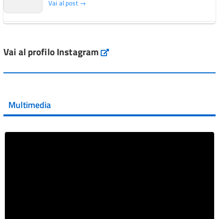
Vai al post →
L'Italia si conferma tra i primi Paesi europei per l'accesso
ai #farmaci orfani rimborsati dal Servi...
Vai al profilo Instagram
Instagram
Vai al post →
💜 Il 29 giugno #AIFA si è illuminata di viola in occasione
della XVII Giornata Mondiale della Scler...
Multimedia
Vai al post →