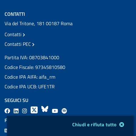
CONTATTI
Via del Tritone, 181 00187 Roma
Contatti
Contatti PEC
Partita IVA: 08703841000
Codice Fiscale: 97345810580
Codice IPA AIFA: aifa_rm
Codice IPA UCB: UFE1TR
SEGUICI SU
F
L
l
X
B
Y
l
a
i
a
l
o
a
FEED RSS
Modulo gestione cookie
Chiudi e rifiuta tutto
c
n
b
u
u
b
F
e
k
e
e
t
e