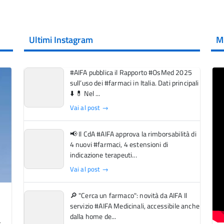
Ultimi Instagram
M
#AIFA pubblica il Rapporto #OsMed 2025
sull’uso dei #farmaci in Italia. Dati principali
⬇️ 💊 Nel ...
Vai al post →
📢 Il CdA #AIFA approva la rimborsabilità di
4 nuovi #farmaci, 4 estensioni di
indicazione terapeuti...
Vai al post →
🔎 "Cerca un farmaco": novità da AIFA Il
servizio #AIFA Medicinali, accessibile anche
dalla home de...