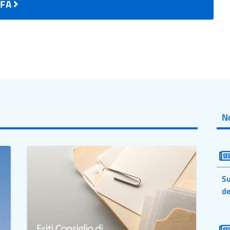
AIFA
No
Su
de