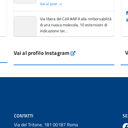
Vai al post →
Via libera del CdA #AIFA alla rimborsabilità
di una nuova molecola, 10 estensioni di
indicazione ter...
Vai al post →
V
Vai al profilo Instagram
L'Italia si conferma tra i primi Paesi europei
Instagram
per l'accesso ai #farmaci orfani rimborsati
dal Servi...
Vai al post →
💜 Il 29 giugno #AIFA si è illuminata di viola
in occasione della XVII Giornata Mondiale
della Scler...
Vai al post →
CONTATTI
SE
Via del Tritone, 181 00187 Roma