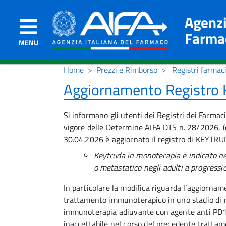
Agenzi
Farma
MENU
Home
Prezzi e Rimborso
Registri farmac
Aggiornamento Registro 
Si informano gli utenti dei Registri dei Farmac
vigore delle Determine AIFA DTS n. 28/2026, (c
30.04.2026 è aggiornato il registro di KEYTRU
Keytruda in monoterapia è indicato n
o metastatico negli adulti a progress
In particolare la modifica riguarda l’aggiorname
trattamento immunoterapico in uno stadio di m
immunoterapia adiuvante con agente anti PD1 o
inaccettabile nel corso del precedente tratta