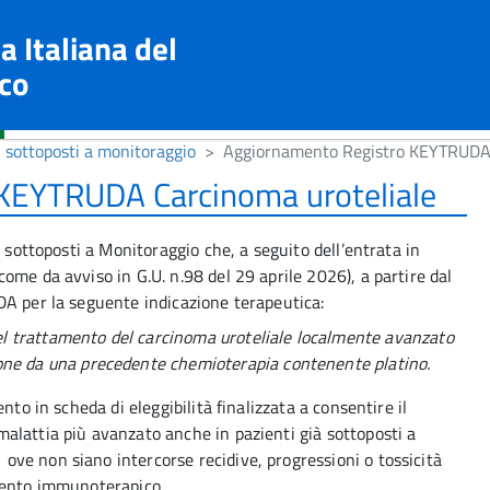
a Italiana del
co
i sottoposti a monitoraggio
Aggiornamento Registro KEYTRUDA 
KEYTRUDA Carcinoma uroteliale
i sottoposti a Monitoraggio che, a seguito dell’entrata in
ome da avviso in G.U. n.98 del 29 aprile 2026), a partire dal
DA per la seguente indicazione terapeutica:
el trattamento del carcinoma uroteliale localmente avanzato
ione da una precedente chemioterapia contenente platino.
nto in scheda di eleggibilità finalizzata a consentire il
alattia più avanzato anche in pazienti già sottoposti a
ve non siano intercorse recidive, progressioni o tossicità
mento immunoterapico.