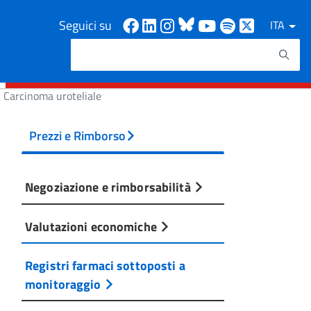
Facebook
Linkedin
Instagram
Bluesky
Youtube
Spotify
X
Seguici su
ITA
Cerca
Testo da ricercare
Carcinoma uroteliale
Prezzi e Rimborso
Negoziazione e rimborsabilità
Valutazioni economiche
Registri farmaci sottoposti a
monitoraggio