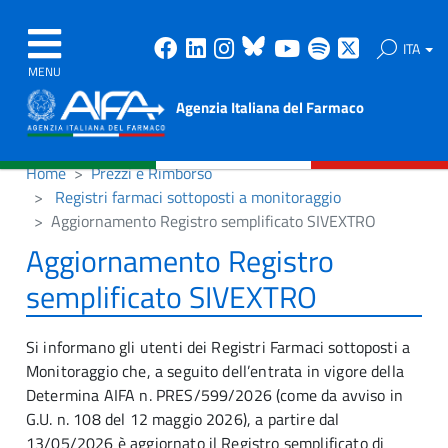
Facebook
Linkedin
Instagram
Bluesky
Youtube
Spotify
X
ITA
MENU
Agenzia Italiana del Farmaco
Home
Prezzi e Rimborso
Registri farmaci sottoposti a monitoraggio
Aggiornamento Registro semplificato SIVEXTRO
Aggiornamento Registro
semplificato SIVEXTRO
Si informano gli utenti dei Registri Farmaci sottoposti a
Monitoraggio che, a seguito dell’entrata in vigore della
Determina AIFA n. PRES/599/2026 (come da avviso in
G.U. n. 108 del 12 maggio 2026), a partire dal
13/05/2026 è aggiornato il Registro semplificato di