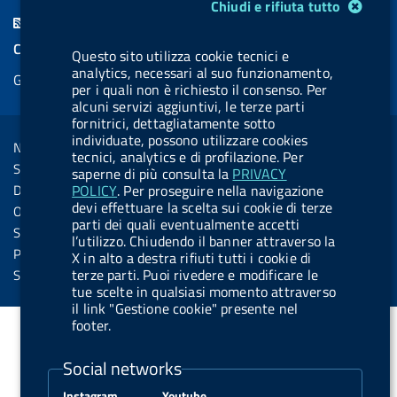
Modulo gestione cookie
Chiudi e rifiuta tutto
c
n
b
u
u
b
F
e
k
e
e
t
e
e
COOKIES
Questo sito utilizza cookie tecnici e
b
e
l
s
u
l
e
analytics, necessari al suo funzionamento,
Gestione cookie
o
d
.
k
b
.
per i quali non è richiesto il consenso. Per
d
o
i
b
y
e
b
alcuni servizi aggiuntivi, le terze parti
R
Sezione Link Utili
fornitrici, dettagliatamente sotto
k
n
u
u
s
individuate, possono utilizzare cookies
Note legali
t
t
tecnici, analytics e di profilazione. Per
s
Social Media Policy
saperne di più consulta la
PRIVACY
t
t
Dichiarazione di accessibilità
POLICY
. Per proseguire nella navigazione
o
o
devi effettuare la scelta sui cookie di terze
Obiettivi di accessibilità
parti dei quali eventualmente accetti
n
n
Statistiche sito
l’utilizzo. Chiudendo il banner attraverso la
.
.
Privacy
X in alto a destra rifiuti tutti i cookie di
i
s
terze parti. Puoi rivedere e modificare le
Servizi Online
tue scelte in qualsiasi momento attraverso
n
p
il link "Gestione cookie" presente nel
s
o
footer.
t
t
Social networks
a
i
g
f
Instagram
Youtube