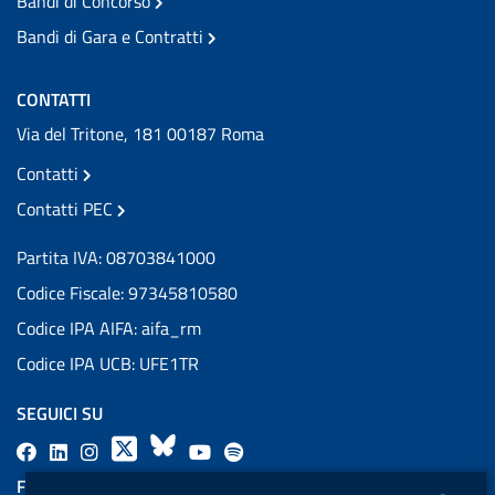
Bandi di Concorso
Bandi di Gara e Contratti
CONTATTI
Via del Tritone, 181 00187 Roma
Contatti
Contatti PEC
Partita IVA: 08703841000
Codice Fiscale: 97345810580
Codice IPA AIFA: aifa_rm
Codice IPA UCB: UFE1TR
SEGUICI SU
F
L
l
X
B
Y
l
a
i
a
l
o
a
FEED RSS