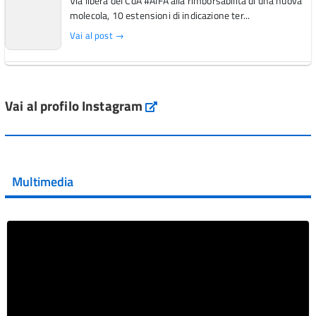
Via libera del CdA #AIFA alla rimborsabilità di una nuova
molecola, 10 estensioni di indicazione ter...
Vai al post →
L'Italia si conferma tra i primi Paesi europei per l'accesso
ai #farmaci orfani rimborsati dal Servi...
Vai al profilo Instagram
Instagram
Vai al post →
💜 Il 29 giugno #AIFA si è illuminata di viola in occasione
della XVII Giornata Mondiale della Scler...
Multimedia
Vai al post →