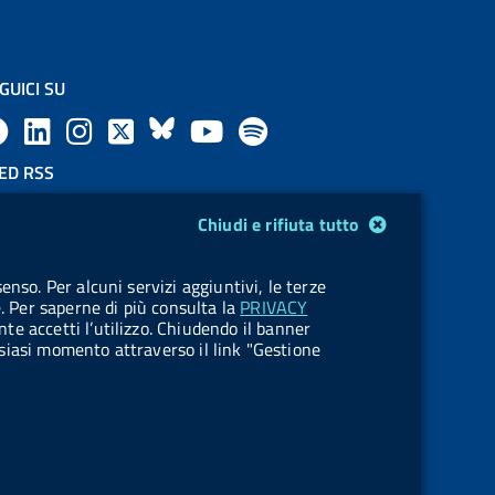
GUICI SU
F
L
l
X
B
Y
l
a
i
a
l
o
a
ED RSS
F
c
n
b
u
u
b
Chiudi e rifiuta tutto
e
e
k
e
e
t
e
OKIES
enso. Per alcuni servizi aggiuntivi, le terze
e
stione cookie
b
e
l
s
u
l
e. Per saperne di più consulta la
PRIVACY
nte accetti l’utilizzo. Chiudendo il banner
d
o
d
.
k
b
.
ualsiasi momento attraverso il link "Gestione
R
o
i
b
y
e
b
s
k
n
u
u
s
t
t