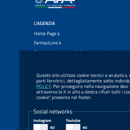
L'AGENZIA
Home Page
FarmaciLine
Partecipazione e soddisfazione utenti
Modulo gestione cookie
Accesso civico
Modulistica
Questo sito utilizza cookie tecnici e analytics,
Amministrazione Trasparente
parti fornitrici, dettagliatamente sotto individ
POLICY
. Per proseguire nella navigazione devi 
Atti di notifica
attraverso la X in alto a destra rifiuti tutti i 
cookie" presente nel footer.
Pubblicità legale
TrovaNormeFarmaco
Social networks
Bandi di Concorso
Instagram
Youtube
Bandi di Gara e Contratti