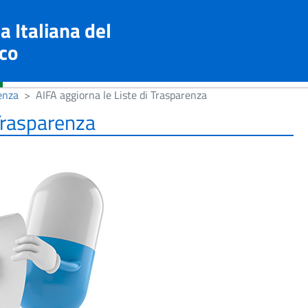
a Italiana del
co
enza
AIFA aggiorna le Liste di Trasparenza
 Trasparenza