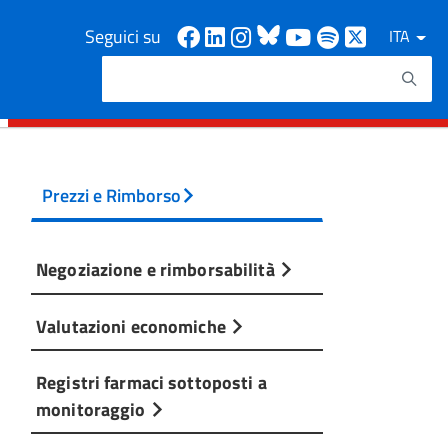
Facebook
Linkedin
Instagram
Bluesky
Youtube
Spotify
X
Seguici su
ITA
Cerca
Testo da ricercare
Prezzi e Rimborso
Negoziazione e rimborsabilità
Valutazioni economiche
Registri farmaci sottoposti a
monitoraggio