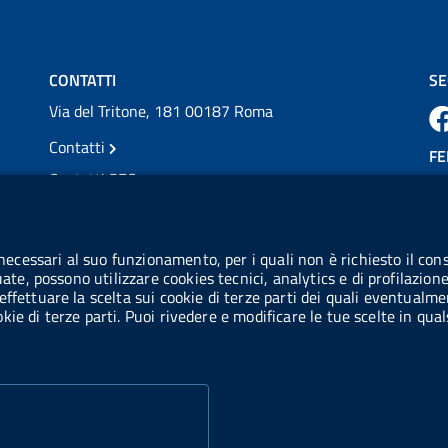
in occasione della XVII Giornata Mondiale
della Scler...
Vai al post →
CONTATTI
SE
Via del Tritone, 181 00187 Roma
Contatti
FE
Contatti PEC
Partita IVA: 08703841000
CO
Codice Fiscale: 97345810580
 necessari al suo funzionamento, per i quali non è richiesto il cons
Ge
uate, possono utilizzare cookies tecnici, analytics e di profilazion
Codice IPA AIFA: aifa_rm
effettuare la scelta sui cookie di terze parti dei quali eventualme
cookie di terze parti. Puoi rivedere e modificare le tue scelte in q
Codice IPA UCB: UFE1TR