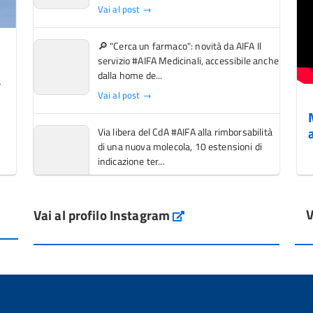
Vai al post →
🔎 "Cerca un farmaco": novità da AIFA Il
servizio #AIFA Medicinali, accessibile anche
dalla home de...
Vai al post →
Via libera del CdA #AIFA alla rimborsabilità
di una nuova molecola, 10 estensioni di
indicazione ter...
Vai al post →
V
Vai al profilo Instagram
L'Italia si conferma tra i primi Paesi europei
Instagram
per l'accesso ai #farmaci orfani rimborsati
dal Servi...
Vai al post →
💜 Il 29 giugno #AIFA si è illuminata di viola