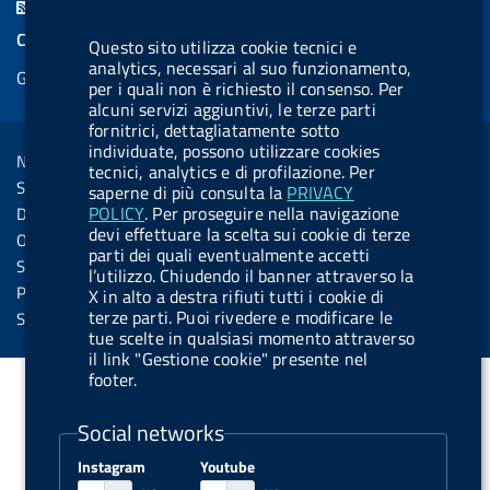
F
e
k
e
e
t
e
e
COOKIES
Questo sito utilizza cookie tecnici e
b
e
l
s
u
l
e
analytics, necessari al suo funzionamento,
Gestione cookie
o
d
.
k
b
.
per i quali non è richiesto il consenso. Per
d
o
i
b
y
e
b
alcuni servizi aggiuntivi, le terze parti
R
Sezione Link Utili
fornitrici, dettagliatamente sotto
k
n
u
u
individuate, possono utilizzare cookies
s
Note legali
t
t
tecnici, analytics e di profilazione. Per
s
Social Media Policy
saperne di più consulta la
PRIVACY
t
t
POLICY
. Per proseguire nella navigazione
Dichiarazione di accessibilità
o
o
devi effettuare la scelta sui cookie di terze
Obiettivi di accessibilità
parti dei quali eventualmente accetti
n
n
Statistiche sito
l’utilizzo. Chiudendo il banner attraverso la
.
.
Privacy
X in alto a destra rifiuti tutti i cookie di
i
s
terze parti. Puoi rivedere e modificare le
Servizi Online
tue scelte in qualsiasi momento attraverso
n
p
il link "Gestione cookie" presente nel
s
o
footer.
t
t
Social networks
a
i
g
f
Instagram
Youtube