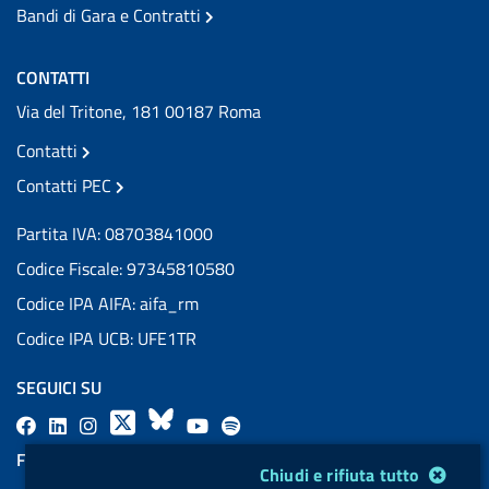
Bandi di Gara e Contratti
CONTATTI
Via del Tritone, 181 00187 Roma
Contatti
Contatti PEC
Partita IVA: 08703841000
Codice Fiscale: 97345810580
Codice IPA AIFA: aifa_rm
Codice IPA UCB: UFE1TR
SEGUICI SU
F
L
l
X
B
Y
l
a
i
a
l
o
a
FEED RSS
Modulo gestione cookie
Chiudi e rifiuta tutto
c
n
b
u
u
b