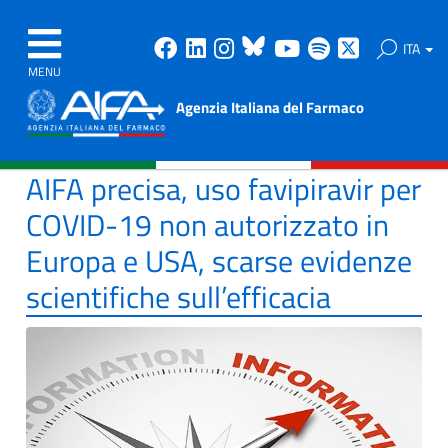
Facebook
Linkedin
Instagram
Bluesky
Youtube
Spotify
X
ITA
MENU
Agenzia Italiana del Farmaco
AIFA precisa, uso favipiravir per
COVID-19 non autorizzato in
Europa e USA, scarse evidenze
scientifiche sull’efficacia