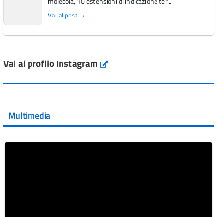
molecola, 10 estensioni di indicazione ter...
Vai al post →
L'Italia si conferma tra i primi Paesi europei per l'accesso
ai #farmaci orfani rimborsati dal Servi...
Vai al profilo Instagram
Instagram
Vai al post →
💜 Il 29 giugno #AIFA si è illuminata di viola in occasione
della XVII Giornata Mondiale della Scler...
Multimedia
Vai al post →