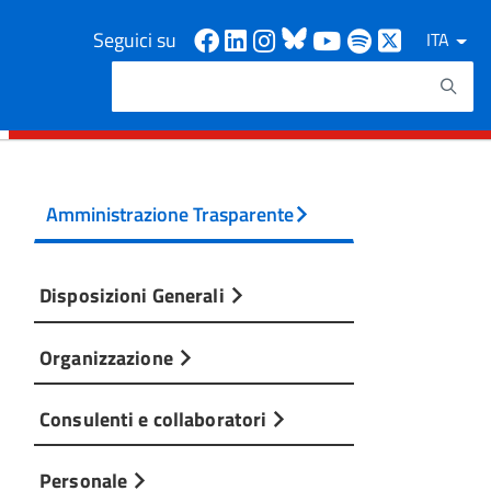
Facebook
Linkedin
Instagram
Bluesky
Youtube
Spotify
X
Seguici su
ITA
Cerca
Testo da ricercare
Amministrazione Trasparente
Disposizioni Generali
Organizzazione
Consulenti e collaboratori
Personale