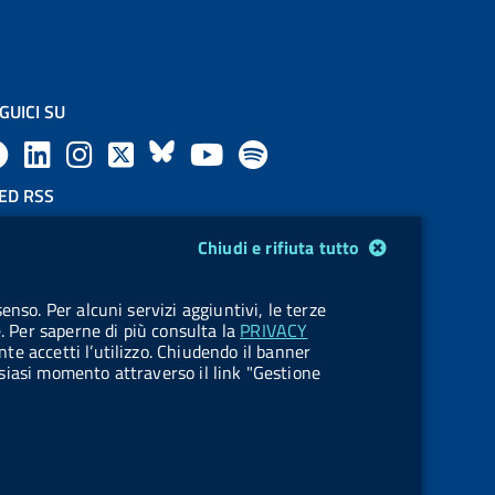
GUICI SU
F
L
l
X
B
Y
l
a
i
a
l
o
a
ED RSS
F
c
n
b
u
u
b
Chiudi e rifiuta tutto
e
e
k
e
e
t
e
OKIES
enso. Per alcuni servizi aggiuntivi, le terze
e
stione cookie
b
e
l
s
u
l
e. Per saperne di più consulta la
PRIVACY
nte accetti l’utilizzo. Chiudendo il banner
d
o
d
.
k
b
.
ualsiasi momento attraverso il link "Gestione
R
o
i
b
y
e
b
s
k
n
u
u