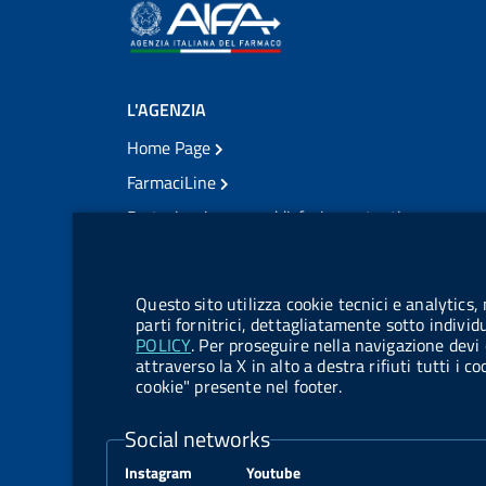
L'AGENZIA
Home Page
FarmaciLine
Partecipazione e soddisfazione utenti
Modulo gestione cookie
Accesso civico
Modulistica
Questo sito utilizza cookie tecnici e analytics,
Amministrazione Trasparente
parti fornitrici, dettagliatamente sotto individ
POLICY
. Per proseguire nella navigazione devi 
Atti di notifica
attraverso la X in alto a destra rifiuti tutti i 
cookie" presente nel footer.
Pubblicità legale
TrovaNormeFarmaco
Social networks
Bandi di Concorso
Instagram
Youtube