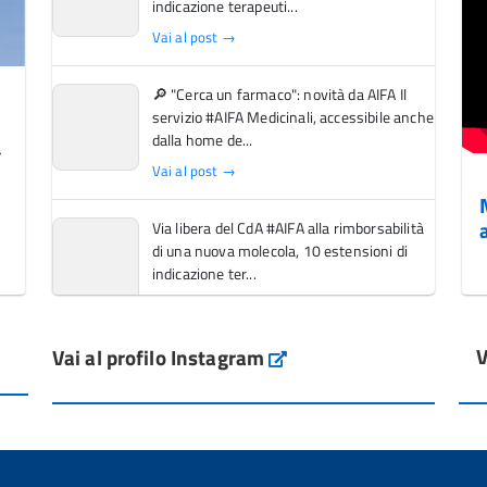
indicazione terapeuti...
Vai al post →
🔎 "Cerca un farmaco": novità da AIFA Il
servizio #AIFA Medicinali, accessibile anche
dalla home de...
Vai al post →
Via libera del CdA #AIFA alla rimborsabilità
di una nuova molecola, 10 estensioni di
indicazione ter...
Vai al post →
V
Vai al profilo Instagram
L'Italia si conferma tra i primi Paesi europei
Instagram
per l'accesso ai #farmaci orfani rimborsati
dal Servi...
Vai al post →