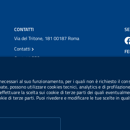
💜 Il 29 giugno #AIFA si è illuminata di viola
in occasione della XVII Giornata Mondiale
della Scler...
Vai al post →
CONTATTI
SE
Via del Tritone, 181 00187 Roma
Contatti
FE
Contatti PEC
Partita IVA: 08703841000
CO
Codice Fiscale: 97345810580
 necessari al suo funzionamento, per i quali non è richiesto il cons
Ge
uate, possono utilizzare cookies tecnici, analytics e di profilazion
Codice IPA AIFA: aifa_rm
effettuare la scelta sui cookie di terze parti dei quali eventualme
cookie di terze parti. Puoi rivedere e modificare le tue scelte in q
Codice IPA UCB: UFE1TR