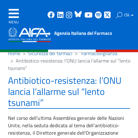
Facebook
Linkedin
Instagram
Bluesky
Youtube
Spotify
X
ITA
MENU
Agenzia Italiana del Farmaco
Home
Sicurezza dei farmaci
Farmacovigilanza
Antibiotico-resistenza: l’ONU lancia l’allarme sul “lento
tsunami”
Antibiotico-resistenza: l’ONU
lancia l’allarme sul “lento
tsunami”
Nel corso dell’ultima Assemblea generale delle Nazioni
Unite, nella seduta dedicata al tema dell’antibiotico-
resistenza, il Direttore generale dell’Organizzazione