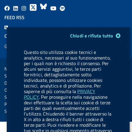
F
L
l
X
B
Y
l
a
i
a
l
o
a
FEED RSS
c
n
b
u
u
b
F
e
k
e
e
t
e
e
Modulo gestione cookie
Chiudi e rifiuta tutto
COOKIES
b
e
l
s
u
l
e
Gestione cookie
o
d
.
k
b
.
d
Questo sito utilizza cookie tecnici e
o
i
b
y
e
b
analytics, necessari al suo funzionamento,
R
Sezione Link Utili
k
n
u
u
per i quali non è richiesto il consenso. Per
s
Note legali
alcuni servizi aggiuntivi, le terze parti
t
t
s
fornitrici, dettagliatamente sotto
Social Media Policy
t
t
individuate, possono utilizzare cookies
Dichiarazione di accessibilità
tecnici, analytics e di profilazione. Per
o
o
Obiettivi di accessibilità
saperne di più consulta la
PRIVACY
n
n
POLICY
. Per proseguire nella navigazione
Statistiche sito
.
.
devi effettuare la scelta sui cookie di terze
Privacy
parti dei quali eventualmente accetti
i
s
Servizi Online
l’utilizzo. Chiudendo il banner attraverso la
n
p
X in alto a destra rifiuti tutti i cookie di
terze parti. Puoi rivedere e modificare le
s
o
tue scelte in qualsiasi momento attraverso