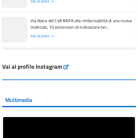
Vai al post →
Via libera del CdA #AIFA alla rimborsabilità di una nuova
molecola, 10 estensioni di indicazione ter...
Vai al post →
L'Italia si conferma tra i primi Paesi europei per l'accesso
ai #farmaci orfani rimborsati dal Servi...
Vai al profilo Instagram
Instagram
Vai al post →
💜 Il 29 giugno #AIFA si è illuminata di viola in occasione
della XVII Giornata Mondiale della Scler...
Multimedia
Vai al post →