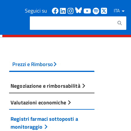
Facebook
Linkedin
Instagram
Bluesky
Youtube
Spotify
X
Seguici su
ITA
Cerca
Testo da ricercare
Prezzi e Rimborso
Negoziazione e rimborsabilità
Valutazioni economiche
Registri farmaci sottoposti a
monitoraggio