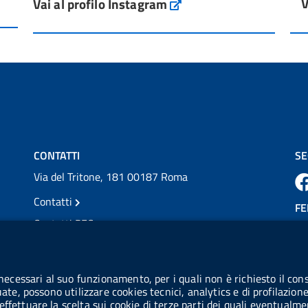
V
Vai al profilo Instagram
L'Italia si conferma tra i primi Paesi europei
Instagram
per l'accesso ai #farmaci orfani rimborsati
dal Servi...
Vai al post →
💜 Il 29 giugno #AIFA si è illuminata di viola
in occasione della XVII Giornata Mondiale
della Scler...
Vai al post →
CONTATTI
SE
Via del Tritone, 181 00187 Roma
Contatti
FE
Contatti PEC
Partita IVA: 08703841000
CO
Codice Fiscale: 97345810580
 necessari al suo funzionamento, per i quali non è richiesto il cons
Ge
uate, possono utilizzare cookies tecnici, analytics e di profilazion
Codice IPA AIFA: aifa_rm
effettuare la scelta sui cookie di terze parti dei quali eventualme