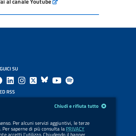
ai al canale Youtube
GUICI SU
F
L
l
X
B
Y
l
a
i
a
l
o
a
ED RSS
F
c
n
b
u
u
b
Chiudi e rifiuta tutto
e
e
k
e
e
t
e
OKIES
enso. Per alcuni servizi aggiuntivi, le terze
e
stione cookie
b
e
l
s
u
l
e. Per saperne di più consulta la
PRIVACY
nte accetti l’utilizzo. Chiudendo il banner