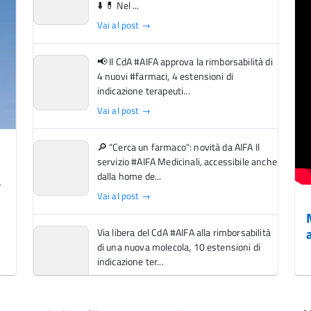
⬇️ 💊 Nel ...
Vai al post →
📢 Il CdA #AIFA approva la rimborsabilità di
4 nuovi #farmaci, 4 estensioni di
indicazione terapeuti...
Vai al post →
🔎 "Cerca un farmaco": novità da AIFA Il
servizio #AIFA Medicinali, accessibile anche
dalla home de...
Vai al post →
Via libera del CdA #AIFA alla rimborsabilità
di una nuova molecola, 10 estensioni di
indicazione ter...
Vai al post →