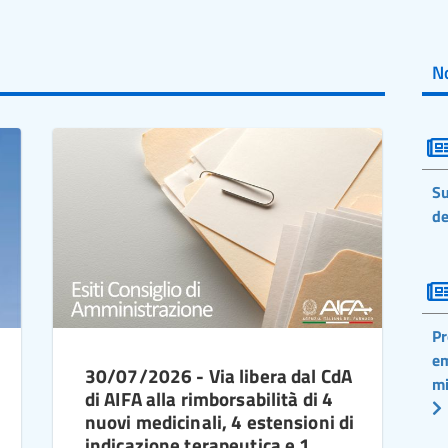
No
Su
de
Pr
em
30/07/2026 - Via libera dal CdA
mi
di AIFA alla rimborsabilità di 4
nuovi medicinali, 4 estensioni di
indicazione terapeutica e 1