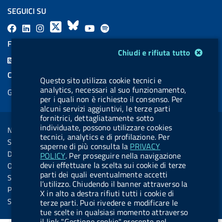
SEGUICI SU
F
L
l
X
B
Y
l
a
i
a
l
o
a
FEED RSS
Modulo gestione cookie
Chiudi e rifiuta tutto
c
n
b
u
u
b
F
e
k
e
e
t
e
e
COOKIES
b
e
l
s
u
l
Questo sito utilizza cookie tecnici e
e
analytics, necessari al suo funzionamento,
Gestione cookie
o
d
.
k
b
.
d
per i quali non è richiesto il consenso. Per
o
i
b
y
e
b
alcuni servizi aggiuntivi, le terze parti
R
Sezione Link Utili
fornitrici, dettagliatamente sotto
k
n
u
u
s
individuate, possono utilizzare cookies
Note legali
t
t
tecnici, analytics e di profilazione. Per
s
Social Media Policy
saperne di più consulta la
PRIVACY
t
t
Dichiarazione di accessibilità
POLICY
. Per proseguire nella navigazione
o
o
devi effettuare la scelta sui cookie di terze
Obiettivi di accessibilità
n
n
parti dei quali eventualmente accetti
Statistiche sito
l’utilizzo. Chiudendo il banner attraverso la
.
.
Privacy
X in alto a destra rifiuti tutti i cookie di
i
s
Servizi Online
terze parti. Puoi rivedere e modificare le
tue scelte in qualsiasi momento attraverso
n
p
il link "Gestione cookie" presente nel