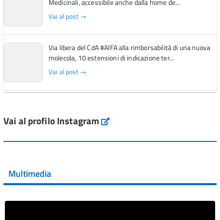
Medicinali, accessibile anche dalla home de...
Vai al post →
Via libera del CdA #AIFA alla rimborsabilità di una nuova
molecola, 10 estensioni di indicazione ter...
Vai al post →
L'Italia si conferma tra i primi Paesi europei per l'accesso
ai #farmaci orfani rimborsati dal Servi...
Vai al profilo Instagram
Instagram
Vai al post →
💜 Il 29 giugno #AIFA si è illuminata di viola in occasione
della XVII Giornata Mondiale della Scler...
Multimedia
Vai al post →