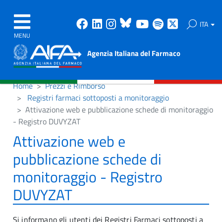
Facebook
Linkedin
Instagram
Bluesky
Youtube
Spotify
X
ITA
MENU
Agenzia Italiana del Farmaco
Home
Prezzi e Rimborso
Registri farmaci sottoposti a monitoraggio
Attivazione web e pubblicazione schede di monitoraggio
- Registro DUVYZAT
Attivazione web e
pubblicazione schede di
monitoraggio - Registro
DUVYZAT
Si informano gli utenti dei Registri Farmaci sottoposti a