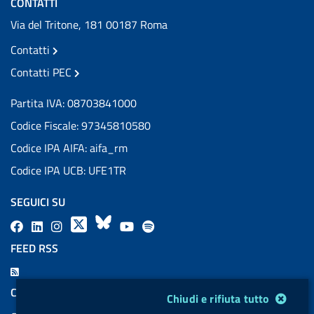
CONTATTI
Via del Tritone, 181 00187 Roma
Contatti
Contatti PEC
Partita IVA: 08703841000
Codice Fiscale: 97345810580
Codice IPA AIFA: aifa_rm
Codice IPA UCB: UFE1TR
SEGUICI SU
F
L
l
X
B
Y
l
a
i
a
l
o
a
FEED RSS
c
n
b
u
u
b
F
e
k
e
e
t
e
e
COOKIES
Modulo gestione cookie
Chiudi e rifiuta tutto
b
e
l
s
u
l
e