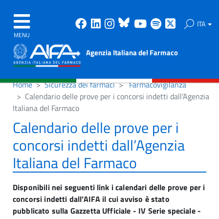
Facebook
Linkedin
Instagram
Bluesky
Youtube
Spotify
X
ITA
MENU
Agenzia Italiana del Farmaco
Home
Sicurezza dei farmaci
Farmacovigilanza
Calendario delle prove per i concorsi indetti dall’Agenzia
Italiana del Farmaco
Calendario delle prove per i
concorsi indetti dall’Agenzia
Italiana del Farmaco
Disponibili nei seguenti link i calendari delle prove per i
concorsi indetti dall’AIFA il cui avviso è stato
pubblicato sulla Gazzetta Ufficiale - IV Serie speciale -