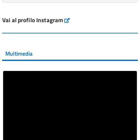
L'Italia si conferma tra i primi Paesi europei per l'accesso
ai #farmaci orfani rimborsati dal Servi...
Vai al profilo Instagram
Instagram
Vai al post →
💜 Il 29 giugno #AIFA si è illuminata di viola in occasione
della XVII Giornata Mondiale della Scler...
Multimedia
Vai al post →