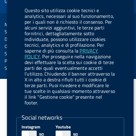
Gestione cookie
o
d
.
k
b
.
d
o
i
b
y
e
b
Questo sito utilizza cookie tecnici e
R
Sezione Link Utili
analytics, necessari al suo funzionamento,
k
n
u
u
s
per i quali non è richiesto il consenso. Per
Note legali
t
t
alcuni servizi aggiuntivi, le terze parti
s
Social Media Policy
fornitrici, dettagliatamente sotto
t
t
Dichiarazione di accessibilità
individuate, possono utilizzare cookies
o
o
tecnici, analytics e di profilazione. Per
Obiettivi di accessibilità
saperne di più consulta la
PRIVACY
n
n
Statistiche sito
POLICY
. Per proseguire nella navigazione
.
.
Privacy
devi effettuare la scelta sui cookie di terze
i
s
parti dei quali eventualmente accetti
Servizi Online
l’utilizzo. Chiudendo il banner attraverso la
n
p
X in alto a destra rifiuti tutti i cookie di
s
o
terze parti. Puoi rivedere e modificare le
tue scelte in qualsiasi momento attraverso
t
t
il link "Gestione cookie" presente nel
a
i
footer.
g
f
Social networks
r
y
a
Instagram
Youtube
m