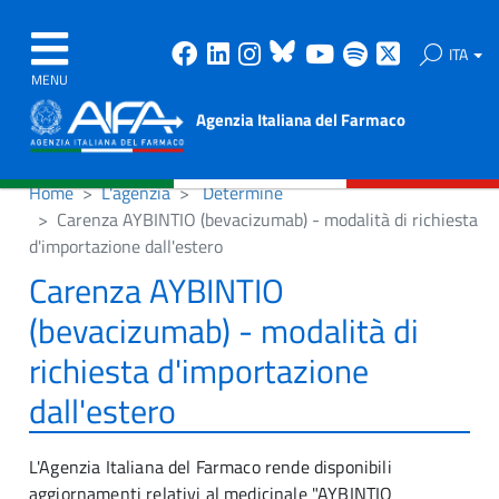
Facebook
Linkedin
Instagram
Bluesky
Youtube
Spotify
X
ITA
MENU
Agenzia Italiana del Farmaco
Home
L'agenzia
Determine
Carenza AYBINTIO (bevacizumab) - modalità di richiesta
d'importazione dall'estero
Carenza AYBINTIO
(bevacizumab) - modalità di
richiesta d'importazione
dall'estero
L'Agenzia Italiana del Farmaco rende disponibili
aggiornamenti relativi al medicinale "AYBINTIO