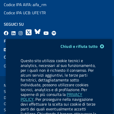
Codice IPA AIFA: aifa_rm
Codice IPA UCB: UFE1TR
SEGUICI SU
F
L
l
X
B
Y
l
a
i
a
l
o
a
FEED RSS
Modulo gestione cookie
c
n
b
u
u
b
Chiudi e rifiuta tutto
F
e
k
e
e
t
e
e
COOKIES
b
e
l
s
u
l
Questo sito utilizza cookie tecnici e
e
analytics, necessari al suo funzionamento,
Gestione cookie
o
d
.
k
b
.
d
per i quali non è richiesto il consenso. Per
o
i
b
y
e
b
alcuni servizi aggiuntivi, le terze parti
R
Sezione Link Utili
fornitrici, dettagliatamente sotto
k
n
u
u
s
individuate, possono utilizzare cookies
Note legali
t
t
tecnici, analytics e di profilazione. Per
s
Social Media Policy
t
t
saperne di più consulta la
PRIVACY
Dichiarazione di accessibilità
POLICY
. Per proseguire nella navigazione
o
o
Obiettivi di accessibilità
devi effettuare la scelta sui cookie di terze
n
n
parti dei quali eventualmente accetti
Statistiche sito
l’utilizzo. Chiudendo il banner attraverso la