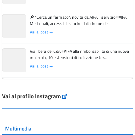
🔎 "Cerca un farmaco": novità da AIFA Il servizio #AIFA
Medicinali, accessibile anche dalla home de...
Vai al post →
Via libera del CdA #AIFA alla rimborsabilità di una nuova
molecola, 10 estensioni di indicazione ter...
Vai al post →
L'Italia si conferma tra i primi Paesi europei per l'accesso
ai #farmaci orfani rimborsati dal Servi...
Vai al profilo Instagram
Instagram
Vai al post →
💜 Il 29 giugno #AIFA si è illuminata di viola in occasione
della XVII Giornata Mondiale della Scler...
Multimedia
Vai al post →