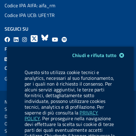
Codice IPA AIFA: aifa_rm
Codice IPA UCB: UFE1TR
SEGUICI SU
F
L
l
X
B
Y
l
a
i
a
l
o
a
FEED RSS
Modulo gestione cookie
c
n
b
u
u
b
Chiudi e rifiuta tutto
F
e
k
e
e
t
e
e
COOKIES
b
e
l
s
u
l
Questo sito utilizza cookie tecnici e
e
analytics, necessari al suo funzionamento,
Gestione cookie
o
d
.
k
b
.
d
per i quali non è richiesto il consenso. Per
o
i
b
y
e
b
alcuni servizi aggiuntivi, le terze parti
R
Sezione Link Utili
fornitrici, dettagliatamente sotto
k
n
u
u
s
individuate, possono utilizzare cookies
Note legali
t
t
tecnici, analytics e di profilazione. Per
s
Social Media Policy
t
t
saperne di più consulta la
PRIVACY
Dichiarazione di accessibilità
POLICY
. Per proseguire nella navigazione
o
o
Obiettivi di accessibilità
devi effettuare la scelta sui cookie di terze
n
n
parti dei quali eventualmente accetti
Statistiche sito
l’utilizzo. Chiudendo il banner attraverso la