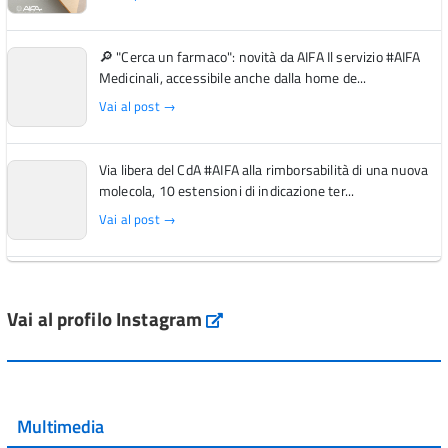
🔎 "Cerca un farmaco": novità da AIFA Il servizio #AIFA
Medicinali, accessibile anche dalla home de...
Vai al post →
Via libera del CdA #AIFA alla rimborsabilità di una nuova
molecola, 10 estensioni di indicazione ter...
Vai al post →
L'Italia si conferma tra i primi Paesi europei per l'accesso
ai #farmaci orfani rimborsati dal Servi...
Vai al profilo Instagram
Instagram
Vai al post →
💜 Il 29 giugno #AIFA si è illuminata di viola in occasione
della XVII Giornata Mondiale della Scler...
Multimedia
Vai al post →