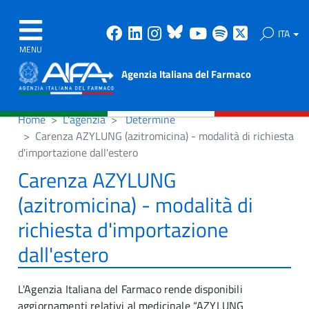
Facebook
Linkedin
Instagram
Bluesky
Youtube
Spotify
X
ITA
MENU
Agenzia Italiana del Farmaco
Home
L'agenzia
Determine
Carenza AZYLUNG (azitromicina) - modalità di richiesta
d'importazione dall'estero
Carenza AZYLUNG
(azitromicina) - modalità di
richiesta d'importazione
dall'estero
L'Agenzia Italiana del Farmaco rende disponibili
aggiornamenti relativi al medicinale “AZYLUNG