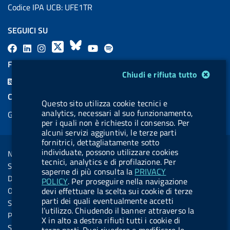
Codice IPA UCB: UFE1TR
SEGUICI SU
F
L
l
X
B
Y
l
a
i
a
l
o
a
FEED RSS
Modulo gestione cookie
c
n
b
u
u
b
Chiudi e rifiuta tutto
F
e
k
e
e
t
e
e
COOKIES
b
e
l
s
u
l
Questo sito utilizza cookie tecnici e
e
analytics, necessari al suo funzionamento,
Gestione cookie
o
d
.
k
b
.
d
per i quali non è richiesto il consenso. Per
o
i
b
y
e
b
alcuni servizi aggiuntivi, le terze parti
R
Sezione Link Utili
fornitrici, dettagliatamente sotto
k
n
u
u
s
individuate, possono utilizzare cookies
Note legali
t
t
tecnici, analytics e di profilazione. Per
s
Social Media Policy
t
t
saperne di più consulta la
PRIVACY
Dichiarazione di accessibilità
POLICY
. Per proseguire nella navigazione
o
o
Obiettivi di accessibilità
devi effettuare la scelta sui cookie di terze
n
n
parti dei quali eventualmente accetti
Statistiche sito
l’utilizzo. Chiudendo il banner attraverso la
.
.
Privacy
X in alto a destra rifiuti tutti i cookie di
i
s
Servizi Online