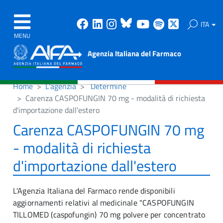
Facebook
Linkedin
Instagram
Bluesky
Youtube
Spotify
X
ITA
MENU
Agenzia Italiana del Farmaco
Home
L'agenzia
Determine
Carenza CASPOFUNGIN 70 mg - modalità di richiesta
d'importazione dall'estero
Carenza CASPOFUNGIN 70 mg
- modalità di richiesta
d'importazione dall'estero
L'Agenzia Italiana del Farmaco rende disponibili
aggiornamenti relativi al medicinale "CASPOFUNGIN
TILLOMED (caspofungin) 70 mg polvere per concentrato