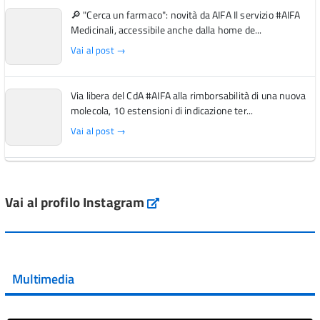
🔎 "Cerca un farmaco": novità da AIFA Il servizio #AIFA
Medicinali, accessibile anche dalla home de...
Vai al post →
Via libera del CdA #AIFA alla rimborsabilità di una nuova
molecola, 10 estensioni di indicazione ter...
Vai al post →
L'Italia si conferma tra i primi Paesi europei per l'accesso
ai #farmaci orfani rimborsati dal Servi...
Vai al profilo Instagram
Instagram
Vai al post →
💜 Il 29 giugno #AIFA si è illuminata di viola in occasione
della XVII Giornata Mondiale della Scler...
Multimedia
Vai al post →