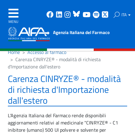
Facebook
Linkedin
Instagram
Bluesky
Youtube
Spotify
X
ITA
MENU
Agenzia Italiana del Farmaco
Home
Accesso al farmaco
Carenza CINRYZE® - modalità di richiesta
d'Importazione dall'estero
Carenza CINRYZE® - modalità
di richiesta d'Importazione
dall'estero
L'Agenzia Italiana del Farmaco rende disponibili
aggiornamenti relativi al medicinale "CINRYZE® - C1
inibitore (umano) 500 UI polvere e solvente per