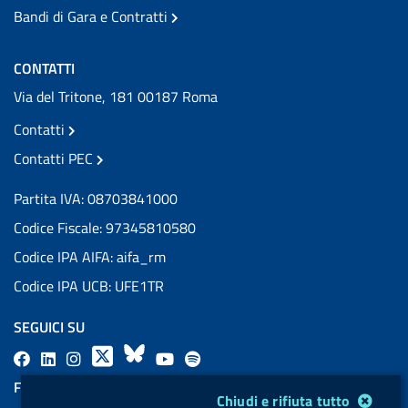
Bandi di Gara e Contratti
CONTATTI
Via del Tritone, 181 00187 Roma
Contatti
Contatti PEC
Partita IVA: 08703841000
Codice Fiscale: 97345810580
Codice IPA AIFA: aifa_rm
Codice IPA UCB: UFE1TR
SEGUICI SU
F
L
l
X
B
Y
l
a
i
a
l
o
a
FEED RSS
Modulo gestione cookie
Chiudi e rifiuta tutto
c
n
b
u
u
b