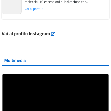
molecola, 10 estensioni di indicazione ter...
Vai al post →
L'Italia si conferma tra i primi Paesi europei per l'accesso
ai #farmaci orfani rimborsati dal Servi...
Vai al profilo Instagram
Instagram
Vai al post →
💜 Il 29 giugno #AIFA si è illuminata di viola in occasione
della XVII Giornata Mondiale della Scler...
Multimedia
Vai al post →