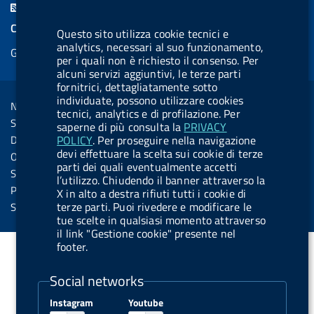
F
e
k
e
e
t
e
e
COOKIES
Questo sito utilizza cookie tecnici e
b
e
l
s
u
l
e
analytics, necessari al suo funzionamento,
Gestione cookie
o
d
.
k
b
.
per i quali non è richiesto il consenso. Per
d
o
i
b
y
e
b
alcuni servizi aggiuntivi, le terze parti
R
Sezione Link Utili
fornitrici, dettagliatamente sotto
k
n
u
u
individuate, possono utilizzare cookies
s
Note legali
t
t
tecnici, analytics e di profilazione. Per
s
Social Media Policy
saperne di più consulta la
PRIVACY
t
t
POLICY
. Per proseguire nella navigazione
Dichiarazione di accessibilità
o
o
devi effettuare la scelta sui cookie di terze
Obiettivi di accessibilità
parti dei quali eventualmente accetti
n
n
Statistiche sito
l’utilizzo. Chiudendo il banner attraverso la
.
.
Privacy
X in alto a destra rifiuti tutti i cookie di
i
s
terze parti. Puoi rivedere e modificare le
Servizi Online
tue scelte in qualsiasi momento attraverso
n
p
il link "Gestione cookie" presente nel
s
o
footer.
t
t
Social networks
a
i
g
f
Instagram
Youtube