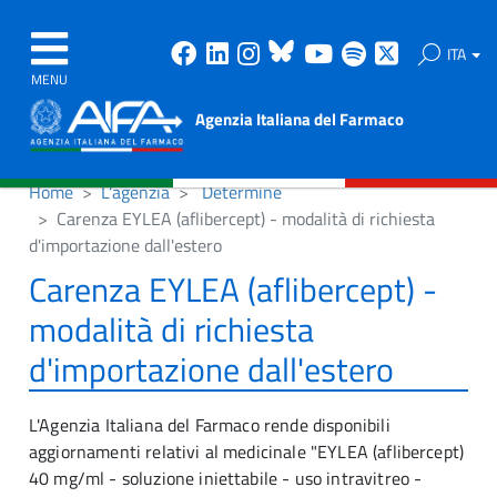
Facebook
Linkedin
Instagram
Bluesky
Youtube
Spotify
X
ITA
MENU
Agenzia Italiana del Farmaco
Home
L'agenzia
Determine
Carenza EYLEA (aflibercept) - modalità di richiesta
d'importazione dall'estero
Carenza EYLEA (aflibercept) -
modalità di richiesta
d'importazione dall'estero
L'Agenzia Italiana del Farmaco rende disponibili
aggiornamenti relativi al medicinale "EYLEA (aflibercept)
40 mg/ml - soluzione iniettabile - uso intravitreo -