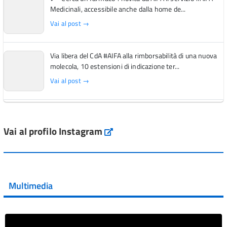
Medicinali, accessibile anche dalla home de...
Vai al post →
Via libera del CdA #AIFA alla rimborsabilità di una nuova
molecola, 10 estensioni di indicazione ter...
Vai al post →
L'Italia si conferma tra i primi Paesi europei per l'accesso
ai #farmaci orfani rimborsati dal Servi...
Vai al profilo Instagram
Instagram
Vai al post →
💜 Il 29 giugno #AIFA si è illuminata di viola in occasione
della XVII Giornata Mondiale della Scler...
Multimedia
Vai al post →