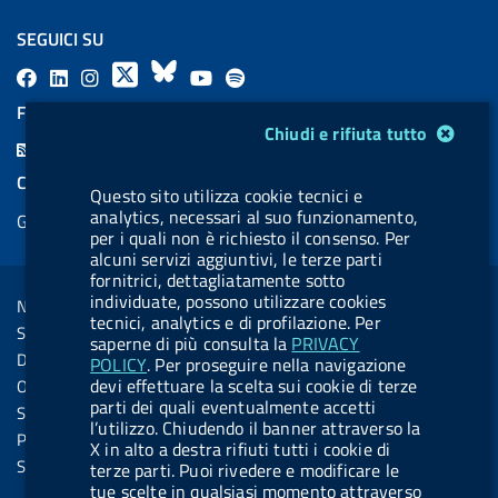
SEGUICI SU
F
L
l
X
B
Y
l
a
i
a
l
o
a
FEED RSS
Modulo gestione cookie
c
n
b
u
u
b
Chiudi e rifiuta tutto
F
e
k
e
e
t
e
e
COOKIES
b
e
l
s
u
l
Questo sito utilizza cookie tecnici e
e
analytics, necessari al suo funzionamento,
Gestione cookie
o
d
.
k
b
.
d
per i quali non è richiesto il consenso. Per
o
i
b
y
e
b
alcuni servizi aggiuntivi, le terze parti
R
Sezione Link Utili
fornitrici, dettagliatamente sotto
k
n
u
u
s
individuate, possono utilizzare cookies
Note legali
t
t
tecnici, analytics e di profilazione. Per
s
Social Media Policy
t
t
saperne di più consulta la
PRIVACY
Dichiarazione di accessibilità
POLICY
. Per proseguire nella navigazione
o
o
devi effettuare la scelta sui cookie di terze
Obiettivi di accessibilità
n
n
parti dei quali eventualmente accetti
Statistiche sito
l’utilizzo. Chiudendo il banner attraverso la
.
.
Privacy
X in alto a destra rifiuti tutti i cookie di
i
s
Servizi Online
terze parti. Puoi rivedere e modificare le
tue scelte in qualsiasi momento attraverso
n
p