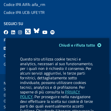
Codice IPA AIFA: aifa_rm
Codice IPA UCB: UFE1TR
SEGUICI SU
F
L
l
X
B
Y
l
a
i
a
l
o
a
FEED RSS
Modulo gestione cookie
c
n
b
u
u
b
Chiudi e rifiuta tutto
F
e
k
e
e
t
e
e
COOKIES
b
e
l
s
u
l
Questo sito utilizza cookie tecnici e
e
analytics, necessari al suo funzionamento,
Gestione cookie
o
d
.
k
b
.
d
per i quali non è richiesto il consenso. Per
o
i
b
y
e
b
alcuni servizi aggiuntivi, le terze parti
R
Sezione Link Utili
fornitrici, dettagliatamente sotto
k
n
u
u
s
individuate, possono utilizzare cookies
Note legali
t
t
tecnici, analytics e di profilazione. Per
s
Social Media Policy
t
t
saperne di più consulta la
PRIVACY
Dichiarazione di accessibilità
POLICY
. Per proseguire nella navigazione
o
o
Obiettivi di accessibilità
devi effettuare la scelta sui cookie di terze
n
n
parti dei quali eventualmente accetti
Statistiche sito
l’utilizzo. Chiudendo il banner attraverso la