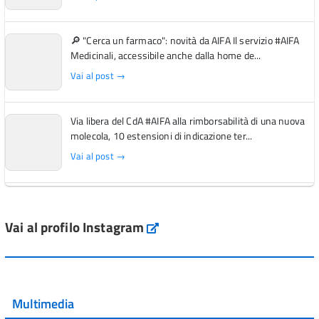
🔎 "Cerca un farmaco": novità da AIFA Il servizio #AIFA
Medicinali, accessibile anche dalla home de...
Vai al post →
Via libera del CdA #AIFA alla rimborsabilità di una nuova
molecola, 10 estensioni di indicazione ter...
Vai al post →
L'Italia si conferma tra i primi Paesi europei per l'accesso
ai #farmaci orfani rimborsati dal Servi...
Vai al profilo Instagram
Instagram
Vai al post →
💜 Il 29 giugno #AIFA si è illuminata di viola in occasione
della XVII Giornata Mondiale della Scler...
Multimedia
Vai al post →