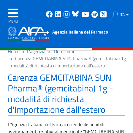
Facebook
Linkedin
Instagram
Bluesky
Youtube
Spotify
X
ITA
MENU
Agenzia Italiana del Farmaco
Home
L'agenzia
Determine
Carenza GEMCITABINA SUN Pharma® (gemcitabina) 1g
- modalità di richiesta d'Importazione dall'estero
Carenza GEMCITABINA SUN
Pharma® (gemcitabina) 1g -
modalità di richiesta
d'Importazione dall'estero
L'Agenzia Italiana del Farmaco rende disponibili
aggiornamenti relativi al medicinale "GEMCITABINA SUN