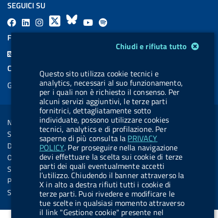
SEGUICI SU
F
L
l
X
B
Y
l
a
i
a
l
o
a
FEED RSS
Modulo gestione cookie
Chiudi e rifiuta tutto
c
n
b
u
u
b
F
e
k
e
e
t
e
e
COOKIES
b
e
l
s
u
l
Questo sito utilizza cookie tecnici e
e
analytics, necessari al suo funzionamento,
Gestione cookie
o
d
.
k
b
.
d
per i quali non è richiesto il consenso. Per
o
i
b
y
e
b
alcuni servizi aggiuntivi, le terze parti
R
Sezione Link Utili
fornitrici, dettagliatamente sotto
k
n
u
u
s
individuate, possono utilizzare cookies
Note legali
t
t
tecnici, analytics e di profilazione. Per
s
Social Media Policy
saperne di più consulta la
PRIVACY
t
t
Dichiarazione di accessibilità
POLICY
. Per proseguire nella navigazione
o
o
devi effettuare la scelta sui cookie di terze
Obiettivi di accessibilità
n
n
parti dei quali eventualmente accetti
Statistiche sito
l’utilizzo. Chiudendo il banner attraverso la
.
.
Privacy
X in alto a destra rifiuti tutti i cookie di
i
s
Servizi Online
terze parti. Puoi rivedere e modificare le
tue scelte in qualsiasi momento attraverso
n
p
il link "Gestione cookie" presente nel