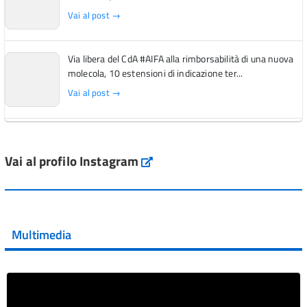
Vai al post →
Via libera del CdA #AIFA alla rimborsabilità di una nuova
molecola, 10 estensioni di indicazione ter...
Vai al post →
L'Italia si conferma tra i primi Paesi europei per l'accesso
ai #farmaci orfani rimborsati dal Servi...
Vai al profilo Instagram
Instagram
Vai al post →
💜 Il 29 giugno #AIFA si è illuminata di viola in occasione
della XVII Giornata Mondiale della Scler...
Multimedia
Vai al post →