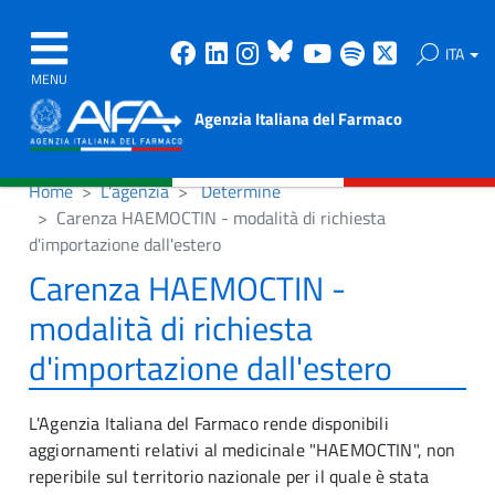
Facebook
Linkedin
Instagram
Bluesky
Youtube
Spotify
X
ITA
MENU
Agenzia Italiana del Farmaco
Home
L'agenzia
Determine
Carenza HAEMOCTIN - modalità di richiesta
d'importazione dall'estero
Carenza HAEMOCTIN -
modalità di richiesta
d'importazione dall'estero
L'Agenzia Italiana del Farmaco rende disponibili
aggiornamenti relativi al medicinale "HAEMOCTIN", non
reperibile sul territorio nazionale per il quale è stata