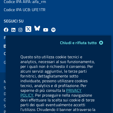
Codice IPA AIFA: aifa_rm
Codice IPA UCB: UFE1TR
SEGUICI SU
F
L
l
X
B
Y
l
a
i
a
l
o
a
FEED RSS
Modulo gestione cookie
c
n
b
u
u
b
Chiudi e rifiuta tutto
F
e
k
e
e
t
e
e
COOKIES
b
e
l
s
u
l
Questo sito utilizza cookie tecnici e
e
analytics, necessari al suo funzionamento,
Gestione cookie
o
d
.
k
b
.
d
per i quali non è richiesto il consenso. Per
o
i
b
y
e
b
alcuni servizi aggiuntivi, le terze parti
R
Sezione Link Utili
fornitrici, dettagliatamente sotto
k
n
u
u
s
individuate, possono utilizzare cookies
Note legali
t
t
tecnici, analytics e di profilazione. Per
s
Social Media Policy
t
t
saperne di più consulta la
PRIVACY
Dichiarazione di accessibilità
POLICY
. Per proseguire nella navigazione
o
o
Obiettivi di accessibilità
devi effettuare la scelta sui cookie di terze
n
n
parti dei quali eventualmente accetti
Statistiche sito
l’utilizzo. Chiudendo il banner attraverso la
.
.
Privacy