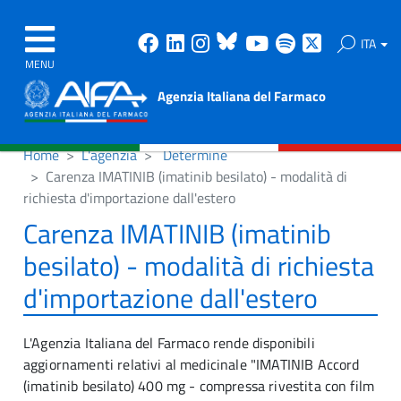
Facebook
Linkedin
Instagram
Bluesky
Youtube
Spotify
X
ITA
MENU
Agenzia Italiana del Farmaco
Home
L'agenzia
Determine
Carenza IMATINIB (imatinib besilato) - modalità di
richiesta d'importazione dall'estero
Carenza IMATINIB (imatinib
besilato) - modalità di richiesta
d'importazione dall'estero
L'Agenzia Italiana del Farmaco rende disponibili
aggiornamenti relativi al medicinale "
IMATINIB Accord
(imatinib besilato) 400 mg - compressa rivestita con film