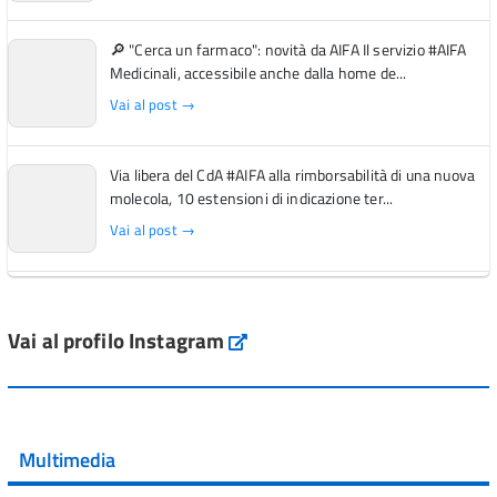
🔎 "Cerca un farmaco": novità da AIFA Il servizio #AIFA
Medicinali, accessibile anche dalla home de...
Vai al post →
Via libera del CdA #AIFA alla rimborsabilità di una nuova
molecola, 10 estensioni di indicazione ter...
Vai al post →
L'Italia si conferma tra i primi Paesi europei per l'accesso
ai #farmaci orfani rimborsati dal Servi...
Vai al profilo Instagram
Instagram
Vai al post →
💜 Il 29 giugno #AIFA si è illuminata di viola in occasione
della XVII Giornata Mondiale della Scler...
Multimedia
Vai al post →