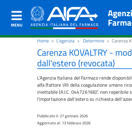
Agenzi
Farma
MENU
Home
L'agenzia
Determine
Carenza KO
Carenza KOVALTRY - modal
dall'estero (revocata)
L'Agenzia Italiana del Farmaco rende disponibi
alfa (fattore VIII della coagulazione umano ric
iniettabile (A.I.C. 044726166)”, non reperibile s
l’importazione dall’estero su richiesta dell’azie
Pubblicato il: 27 gennaio 2026
Aggiornato al: 13 febbraio 2026