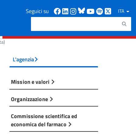
Facebook
Linkedin
Instagram
Bluesky
Youtube
Spotify
X
Seguici su
ITA
Cerca
Testo da ricercare
ta)
L'agenzia
Mission e valori
Organizzazione
Commissione scientifica ed
economica del farmaco