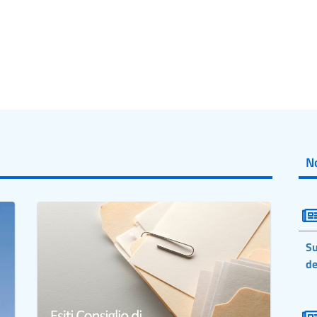
No
Su
de