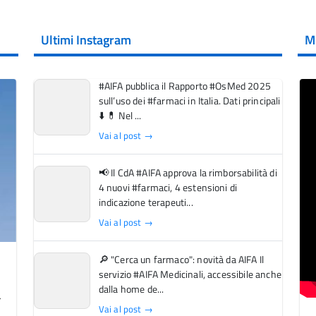
Ultimi Instagram
M
#AIFA pubblica il Rapporto #OsMed 2025
sull’uso dei #farmaci in Italia. Dati principali
⬇️ 💊 Nel ...
Vai al post →
📢 Il CdA #AIFA approva la rimborsabilità di
4 nuovi #farmaci, 4 estensioni di
indicazione terapeuti...
Vai al post →
🔎 "Cerca un farmaco": novità da AIFA Il
servizio #AIFA Medicinali, accessibile anche
dalla home de...
Vai al post →