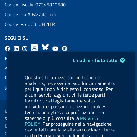
Codice Fiscale: 97345810580
Codice IPA AIFA: aifa_rm
Codice IPA UCB: UFE1TR
SEGUICI SU
F
L
l
X
B
Y
l
a
i
a
l
o
a
FEED RSS
Modulo gestione cookie
Chiudi e rifiuta tutto
c
n
b
u
u
b
F
e
k
e
e
t
e
e
COOKIES
Questo sito utilizza cookie tecnici e
b
e
l
s
u
l
analytics, necessari al suo funzionamento,
e
Gestione cookie
o
d
.
k
b
.
per i quali non è richiesto il consenso. Per
d
alcuni servizi aggiuntivi, le terze parti
o
i
b
y
e
b
R
fornitrici, dettagliatamente sotto
Sezione Link Utili
k
n
u
u
individuate, possono utilizzare cookies
s
Note legali
tecnici, analytics e di profilazione. Per
t
t
s
saperne di più consulta la
PRIVACY
Social Media Policy
t
t
POLICY
. Per proseguire nella navigazione
Dichiarazione di accessibilità
devi effettuare la scelta sui cookie di terze
o
o
Obiettivi di accessibilità
parti dei quali eventualmente accetti