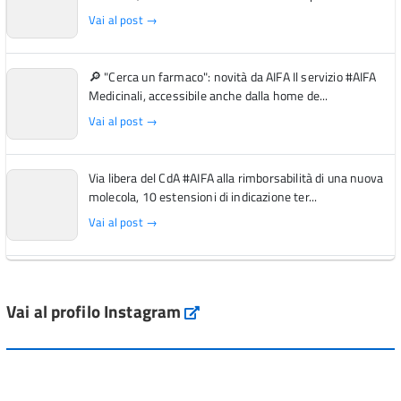
Vai al post →
🔎 "Cerca un farmaco": novità da AIFA Il servizio #AIFA
Medicinali, accessibile anche dalla home de...
Vai al post →
Via libera del CdA #AIFA alla rimborsabilità di una nuova
molecola, 10 estensioni di indicazione ter...
Vai al post →
L'Italia si conferma tra i primi Paesi europei per l'accesso
ai #farmaci orfani rimborsati dal Servi...
Vai al profilo Instagram
Instagram
Vai al post →
💜 Il 29 giugno #AIFA si è illuminata di viola in occasione
della XVII Giornata Mondiale della Scler...