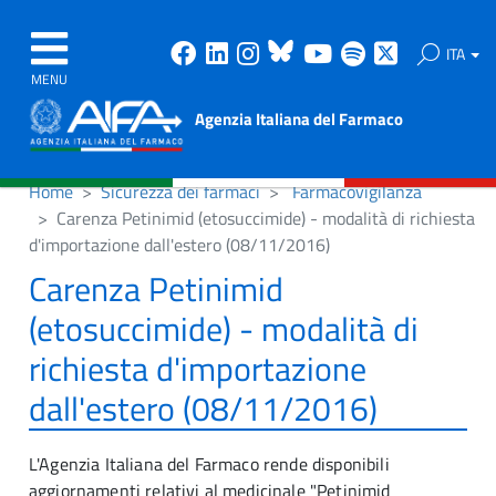
Facebook
Linkedin
Instagram
Bluesky
Youtube
Spotify
X
ITA
MENU
Agenzia Italiana del Farmaco
Home
Sicurezza dei farmaci
Farmacovigilanza
Carenza Petinimid (etosuccimide) - modalità di richiesta
d'importazione dall'estero (08/11/2016)
Carenza Petinimid
(etosuccimide) - modalità di
richiesta d'importazione
dall'estero (08/11/2016)
L'Agenzia Italiana del Farmaco rende disponibili
aggiornamenti relativi al medicinale "Petinimid