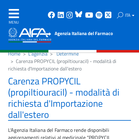
Facebook
Linkedin
Instagram
Bluesky
Youtube
Spotify
X
ITA
MENU
Agenzia Italiana del Farmaco
Home
L'agenzia
Determine
Carenza PROPYCIL (propiltiouracil) - modalità di
richiesta d'Importazione dall'estero
Carenza PROPYCIL
(propiltiouracil) - modalità di
richiesta d'Importazione
dall'estero
L'Agenzia Italiana del Farmaco rende disponibili
aggiornamenti relativi al medicinale “PROPYCIL