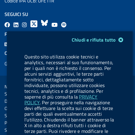
Codice IPA UCB: UFE1TR
SEGUICI SU
F
L
l
X
B
Y
l
a
i
a
l
o
a
FEED RSS
Modulo gestione cookie
c
n
b
u
u
b
Chiudi e rifiuta tutto
F
e
k
e
e
t
e
e
COOKIES
b
e
l
s
u
l
Questo sito utilizza cookie tecnici e
e
analytics, necessari al suo funzionamento,
Gestione cookie
o
d
.
k
b
.
d
per i quali non è richiesto il consenso. Per
o
i
b
y
e
b
alcuni servizi aggiuntivi, le terze parti
R
Sezione Link Utili
fornitrici, dettagliatamente sotto
k
n
u
u
s
individuate, possono utilizzare cookies
Note legali
t
t
tecnici, analytics e di profilazione. Per
s
Social Media Policy
t
t
saperne di più consulta la
PRIVACY
Dichiarazione di accessibilità
POLICY
. Per proseguire nella navigazione
o
o
devi effettuare la scelta sui cookie di terze
Obiettivi di accessibilità
n
n
parti dei quali eventualmente accetti
Statistiche sito
l’utilizzo. Chiudendo il banner attraverso la
.
.
Privacy
X in alto a destra rifiuti tutti i cookie di
i
s
Servizi Online
terze parti. Puoi rivedere e modificare le