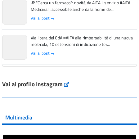
🔎 "Cerca un farmaco": novità da AIFA Il servizio #AIFA
Medicinali, accessibile anche dalla home de...
Vai al post →
Via libera del CdA #AIFA alla rimborsabilità di una nuova
molecola, 10 estensioni di indicazione ter...
Vai al post →
L'Italia si conferma tra i primi Paesi europei per l'accesso
ai #farmaci orfani rimborsati dal Servi...
Vai al profilo Instagram
Instagram
Vai al post →
💜 Il 29 giugno #AIFA si è illuminata di viola in occasione
della XVII Giornata Mondiale della Scler...
Multimedia
Vai al post →