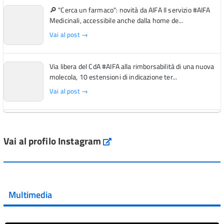
🔎 "Cerca un farmaco": novità da AIFA Il servizio #AIFA
Medicinali, accessibile anche dalla home de...
Vai al post →
Via libera del CdA #AIFA alla rimborsabilità di una nuova
molecola, 10 estensioni di indicazione ter...
Vai al post →
L'Italia si conferma tra i primi Paesi europei per l'accesso
ai #farmaci orfani rimborsati dal Servi...
Vai al profilo Instagram
Instagram
Vai al post →
💜 Il 29 giugno #AIFA si è illuminata di viola in occasione
della XVII Giornata Mondiale della Scler...
Multimedia
Vai al post →