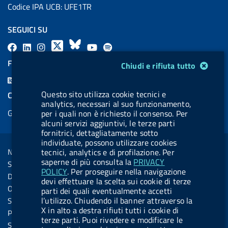
Codice IPA UCB: UFE1TR
SEGUICI SU
F
L
l
X
B
Y
l
a
i
a
l
o
a
FEED RSS
Modulo gestione cookie
Chiudi e rifiuta tutto
c
n
b
u
u
b
F
e
k
e
e
t
e
e
Questo sito utilizza cookie tecnici e
COOKIES
b
e
l
s
u
l
analytics, necessari al suo funzionamento,
e
Gestione cookie
per i quali non è richiesto il consenso. Per
o
d
.
k
b
.
d
alcuni servizi aggiuntivi, le terze parti
o
i
b
y
e
b
fornitrici, dettagliatamente sotto
R
Sezione Link Utili
k
n
u
u
individuate, possono utilizzare cookies
s
Note legali
tecnici, analytics e di profilazione. Per
t
t
s
saperne di più consulta la
PRIVACY
Social Media Policy
t
t
POLICY
. Per proseguire nella navigazione
Dichiarazione di accessibilità
devi effettuare la scelta sui cookie di terze
o
o
Obiettivi di accessibilità
parti dei quali eventualmente accetti
n
n
l’utilizzo. Chiudendo il banner attraverso la
Statistiche sito
.
.
X in alto a destra rifiuti tutti i cookie di
Privacy
terze parti. Puoi rivedere e modificare le
i
s
Servizi Online