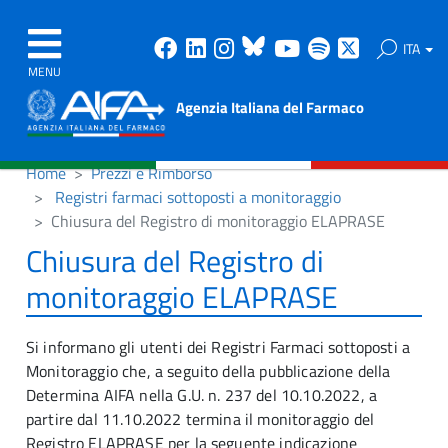
Facebook
Linkedin
Instagram
Bluesky
Youtube
Spotify
X
ITA
MENU
Agenzia Italiana del Farmaco
Home
Prezzi e Rimborso
Registri farmaci sottoposti a monitoraggio
Chiusura del Registro di monitoraggio ELAPRASE
Chiusura del Registro di
monitoraggio ELAPRASE
Si informano gli utenti dei Registri Farmaci sottoposti a
Monitoraggio che, a seguito della pubblicazione della
Determina AIFA nella G.U. n. 237 del 10.10.2022, a
partire dal 11.10.2022 termina il monitoraggio del
Registro ELAPRASE per la seguente indicazione