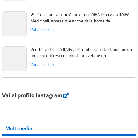
🔎 "Cerca un farmaco": novità da AIFA Il servizio #AIFA
Medicinali, accessibile anche dalla home de...
Vai al post →
Via libera del CdA #AIFA alla rimborsabilità di una nuova
molecola, 10 estensioni di indicazione ter...
Vai al post →
L'Italia si conferma tra i primi Paesi europei per l'accesso
ai #farmaci orfani rimborsati dal Servi...
Vai al profilo Instagram
Instagram
Vai al post →
💜 Il 29 giugno #AIFA si è illuminata di viola in occasione
della XVII Giornata Mondiale della Scler...
Multimedia
Vai al post →