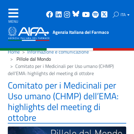
Facebook
Linkedin
Instagram
Bluesky
Youtube
Spotify
X
ITA
MENU
Agenzia Italiana del Farmaco
Home
Informazione e comunicazione
Pillole dal Mondo
Comitato per i Medicinali per Uso umano (CHMP)
dell’EMA: highlights del meeting di ottobre
Comitato per i Medicinali per
Uso umano (CHMP) dell’EMA:
highlights del meeting di
ottobre