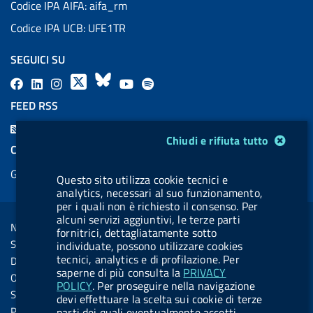
Codice IPA AIFA: aifa_rm
Codice IPA UCB: UFE1TR
SEGUICI SU
F
L
l
X
B
Y
l
a
i
a
l
o
a
FEED RSS
c
n
b
u
u
b
F
e
k
e
e
t
e
Modulo gestione cookie
Chiudi e rifiuta tutto
e
COOKIES
b
e
l
s
u
l
e
Gestione cookie
o
d
.
k
b
.
Questo sito utilizza cookie tecnici e
d
analytics, necessari al suo funzionamento,
o
i
b
y
e
b
R
per i quali non è richiesto il consenso. Per
Sezione Link Utili
k
n
u
u
alcuni servizi aggiuntivi, le terze parti
s
Note legali
t
t
fornitrici, dettagliatamente sotto
s
Social Media Policy
individuate, possono utilizzare cookies
t
t
tecnici, analytics e di profilazione. Per
Dichiarazione di accessibilità
o
o
saperne di più consulta la
PRIVACY
Obiettivi di accessibilità
POLICY
. Per proseguire nella navigazione
n
n
Statistiche sito
devi effettuare la scelta sui cookie di terze
.
.
Privacy
parti dei quali eventualmente accetti