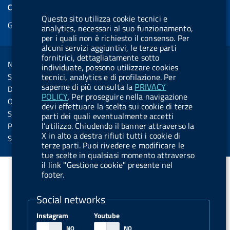
e
COOKIES
b
e
l
s
u
l
e
Questo sito utilizza cookie tecnici e
Gestione cookie
o
d
.
k
b
.
analytics, necessari al suo funzionamento,
d
per i quali non è richiesto il consenso. Per
o
i
b
y
e
b
R
alcuni servizi aggiuntivi, le terze parti
Sezione Link Utili
k
n
u
u
fornitrici, dettagliatamente sotto
s
Note legali
individuate, possono utilizzare cookies
t
t
s
Social Media Policy
tecnici, analytics e di profilazione. Per
t
t
saperne di più consulta la
PRIVACY
Dichiarazione di accessibilità
o
o
POLICY
. Per proseguire nella navigazione
Obiettivi di accessibilità
devi effettuare la scelta sui cookie di terze
n
n
Statistiche sito
parti dei quali eventualmente accetti
.
.
l’utilizzo. Chiudendo il banner attraverso la
Privacy
X in alto a destra rifiuti tutti i cookie di
i
s
Servizi Online
terze parti. Puoi rivedere e modificare le
n
p
tue scelte in qualsiasi momento attraverso
s
o
il link "Gestione cookie" presente nel
footer.
t
t
a
i
Social networks
g
f
Instagram
Youtube
r
y