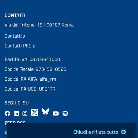
CONTATTI
Via del Tritone, 181 00187 Roma
Contatti
Contatti PEC
Partita IVA: 08703841000
Codice Fiscale: 97345810580
Codice IPA AIFA: aifa_rm
Codice IPA UCB: UFE1TR
SEGUICI SU
F
L
l
X
B
Y
l
a
i
a
l
o
a
FEED RSS
c
n
b
u
u
b
Modulo gestione cookie
Chiudi e rifiuta tutto
F
e
k
e
e
t
e