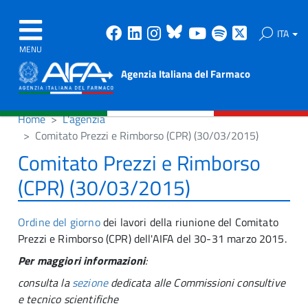
Facebook
Linkedin
Instagram
Bluesky
Youtube
Spotify
X
ITA
MENU
Agenzia Italiana del Farmaco
Home
L'agenzia
Comitato Prezzi e Rimborso (CPR) (30/03/2015)
Comitato Prezzi e Rimborso
(CPR) (30/03/2015)
Ordine del giorno
dei lavori della riunione del Comitato
Prezzi e Rimborso (CPR) dell'AIFA del 30-31 marzo 2015.
Per maggiori informazioni
:
consulta la
sezione
dedicata alle Commissioni consultive
e tecnico scientifiche