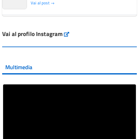
Vai al post →
L'Italia si conferma tra i primi Paesi europei per l'accesso
ai #farmaci orfani rimborsati dal Servi...
Vai al profilo Instagram
Instagram
Vai al post →
💜 Il 29 giugno #AIFA si è illuminata di viola in occasione
della XVII Giornata Mondiale della Scler...
Multimedia
Vai al post →