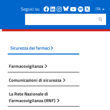
Facebook
Linkedin
Instagram
Bluesky
Youtube
Spotify
X
Seguici su
ITA
Cerca
Testo da ricercare
Sicurezza dei farmaci
Farmacovigilanza
Comunicazioni di sicurezza
La Rete Nazionale di
Farmacovigilanza (RNF)