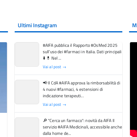
Ultimi Instagram
M
#AIFA pubblica il Rapporto #OsMed 2025
sull’uso dei #farmaci in Italia. Dati principali
⬇️ 💊 Nel ...
Vai al post →
📢 Il CdA #AIFA approva la rimborsabilità di
4 nuovi #farmaci, 4 estensioni di
indicazione terapeuti...
Vai al post →
🔎 "Cerca un farmaco": novità da AIFA Il
servizio #AIFA Medicinali, accessibile anche
dalla home de...