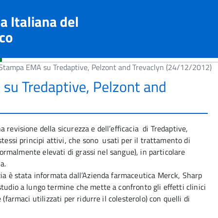
a Italiana del
co
tampa EMA su Tredaptive, Pelzont and Trevaclyn (24/12/2012)
u Tredaptive, Pelzont and
 revisione della sicurezza e dell’efficacia di Tredaptive,
tessi principi attivi, che sono usati per il trattamento di
anormalmente elevati di grassi nel sangue), in particolare
a.
zia è stata informata dall’Azienda farmaceutica Merck, Sharp
tudio a lungo termine che mette a confronto gli effetti clinici
(farmaci utilizzati per ridurre il colesterolo) con quelli di