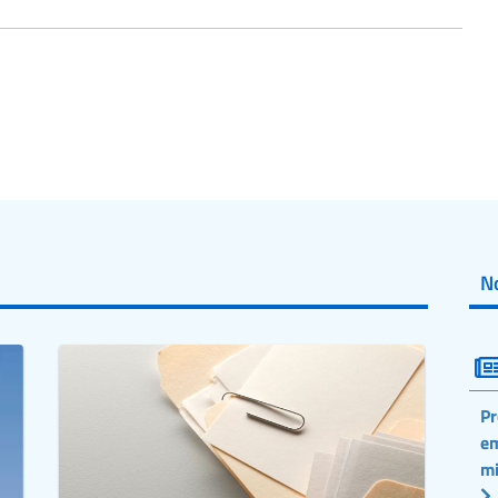
No
Pr
em
mi