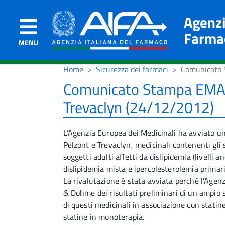
Agenzi
Farma
MENU
Home
Sicurezza dei farmaci
Comunicato S
Comunicato Stampa EMA s
Trevaclyn (24/12/2012)
L’Agenzia Europea dei Medicinali ha avviato una
Pelzont e Trevaclyn, medicinali contenenti gli s
soggetti adulti affetti da dislipidemia (livelli 
dislipidemia mista e ipercolesterolemia primari
La rivalutazione è stata avviata perché l'Agen
& Dohme dei risultati preliminari di un ampio s
di questi medicinali in associazione con statine 
statine in monoterapia.