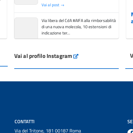
Vai al post →
Via libera del CdA #AIFA alla rimborsabilità
di una nuova molecola, 10 estensioni di
indicazione ter...
Vai al post →
V
Vai al profilo Instagram
L'Italia si conferma tra i primi Paesi europei
Instagram
per l'accesso ai #farmaci orfani rimborsati
dal Servi...
Vai al post →
💜 Il 29 giugno #AIFA si è illuminata di viola
in occasione della XVII Giornata Mondiale
della Scler...
Vai al post →
CONTATTI
SE
Via del Tritone, 181 00187 Roma