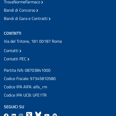
TrovaNormeFarmaco
Bandi di Concorso
Bandi di Gara e Contratti
CONTATTI
Via del Tritone, 181 00187 Roma
Contatti
Contatti PEC
Partita IVA: 08703841000
Codice Fiscale: 97345810580
Codice IPA AIFA: aifa_rm
Codice IPA UCB: UFE1TR
SEGUICI SU
F
L
l
X
B
Y
l