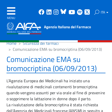
Facebook
Linkedin
Instagram
Bluesky
Youtube
Spotify
X
ITA
MENU
Agenzia Italiana del Farmaco
Home
Sicurezza dei farmaci
Comunicazione EMA su bromocriptina (06/09/2013)
Comunicazione EMA su
bromocriptina (06/09/2013)
L’Agenzia Europea dei Medicinali ha iniziato una
rivalutazione di medicinali contenenti bromocriptina
quando vengono assunti per via orale al fine di prevenire
o sopprimere la lattazione in donne dopo il parto.
La rivalutazione della bromocriptina è stata richiesta
dall’Agenzia dei Medicinali francese (ANSM) in seguito a