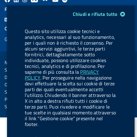
a
i
a
l
o
a
FEED RSS
Modulo gestione cookie
Chiudi e rifiuta tutto
c
n
b
u
u
b
F
e
k
e
e
t
e
e
COOKIES
Questo sito utilizza cookie tecnici e
b
e
l
s
u
l
e
analytics, necessari al suo funzionamento,
Gestione cookie
o
d
.
k
b
.
per i quali non è richiesto il consenso. Per
d
o
i
b
y
e
b
alcuni servizi aggiuntivi, le terze parti
R
Sezione Link Utili
fornitrici, dettagliatamente sotto
k
n
u
u
s
individuate, possono utilizzare cookies
Note legali
t
t
tecnici, analytics e di profilazione. Per
s
Social Media Policy
saperne di più consulta la
PRIVACY
t
t
Dichiarazione di accessibilità
POLICY
. Per proseguire nella navigazione
o
o
devi effettuare la scelta sui cookie di terze
Obiettivi di accessibilità
n
n
parti dei quali eventualmente accetti
Statistiche sito
l’utilizzo. Chiudendo il banner attraverso la
.
.
Privacy
X in alto a destra rifiuti tutti i cookie di
i
s
Servizi Online
terze parti. Puoi rivedere e modificare le
tue scelte in qualsiasi momento attraverso
n
p
il link "Gestione cookie" presente nel
s
o
footer.
t
t