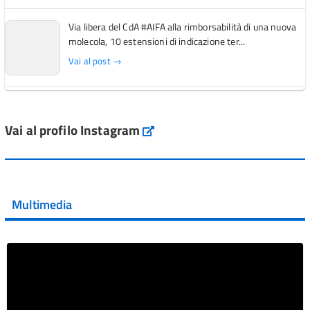
Via libera del CdA #AIFA alla rimborsabilità di una nuova
molecola, 10 estensioni di indicazione ter...
Vai al post →
L'Italia si conferma tra i primi Paesi europei per l'accesso
ai #farmaci orfani rimborsati dal Servi...
Vai al profilo Instagram
Instagram
Vai al post →
💜 Il 29 giugno #AIFA si è illuminata di viola in occasione
della XVII Giornata Mondiale della Scler...
Multimedia
Vai al post →