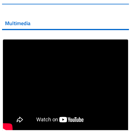
💜 Il 29 giugno #AIFA si è illuminata di viola in occasione
della XVII Giornata Mondiale della Scler...
Multimedia
Vai al post →