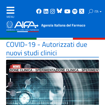
Facebook
Linkedin
Instagram
Bluesky
Youtube
Spotify
X
ITA
MENU
Agenzia Italiana del Farmaco
COVID-19 - Autorizzati due
nuovi studi clinici