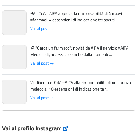
📢 Il CdA #AIFA approva la rimborsabilità di 4 nuovi
#farmaci, 4 estensioni di indicazione terapeuti...
Vai al post →
🔎 "Cerca un farmaco": novità da AIFA Il servizio #AIFA
Medicinali, accessibile anche dalla home de...
Vai al post →
Via libera del CdA #AIFA alla rimborsabilità di una nuova
molecola, 10 estensioni di indicazione ter...
Vai al post →
L'Italia si conferma tra i primi Paesi europei per l'accesso
ai #farmaci orfani rimborsati dal Servi...
Vai al profilo Instagram
Instagram
Vai al post →