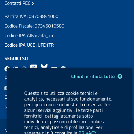
Contatti PEC
Partita IVA: 08703841000
Codice Fiscale: 97345810580
Codice IPA AIFA: aifa_rm
Codice IPA UCB: UFE1TR
SEGUICI SU
F
L
l
X
B
Y
l
Modulo gestione cookie
a
i
a
l
o
a
Chiudi e rifiuta tutto
FEED RSS
c
n
b
u
u
b
F
e
k
e
e
t
e
Questo sito utilizza cookie tecnici e
e
COOKIES
analytics, necessari al suo funzionamento,
b
e
l
s
u
l
e
per i quali non è richiesto il consenso. Per
Gestione cookie
o
d
.
k
b
.
alcuni servizi aggiuntivi, le terze parti
d
fornitrici, dettagliatamente sotto
o
i
b
y
e
b
R
Sezione Link Utili
individuate, possono utilizzare cookies
k
n
u
u
tecnici, analytics e di profilazione. Per
s
Note legali
t
t
saperne di più consulta la
PRIVACY