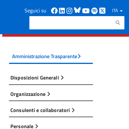
Facebook
Linkedin
Instagram
Bluesky
Youtube
Spotify
X
Seguici su
ITA
Cerca
Testo da ricercare
Amministrazione Trasparente
Disposizioni Generali
Organizzazione
Consulenti e collaboratori
Personale