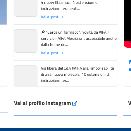
4 nuovi #farmaci, 4 estensioni di
indicazione terapeuti...
Vai al post →
🔎 "Cerca un farmaco": novità da AIFA Il
servizio #AIFA Medicinali, accessibile anche
dalla home de...
Vai al post →
Via libera del CdA #AIFA alla rimborsabilità
di una nuova molecola, 10 estensioni di
indicazione ter...
Vai al post →
V
Vai al profilo Instagram
L'Italia si conferma tra i primi Paesi europei
Instagram
per l'accesso ai #farmaci orfani rimborsati
dal Servi...
Vai al post →