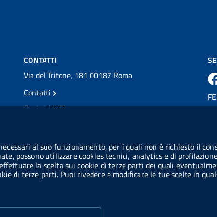
💜 Il 29 giugno #AIFA si è illuminata di viola
in occasione della XVII Giornata Mondiale
della Scler...
Vai al post →
CONTATTI
SE
Via del Tritone, 181 00187 Roma
Contatti
FE
Contatti PEC
Partita IVA: 08703841000
CO
Codice Fiscale: 97345810580
 necessari al suo funzionamento, per i quali non è richiesto il cons
Ge
uate, possono utilizzare cookies tecnici, analytics e di profilazion
Codice IPA AIFA: aifa_rm
effettuare la scelta sui cookie di terze parti dei quali eventualme
cookie di terze parti. Puoi rivedere e modificare le tue scelte in q
Codice IPA UCB: UFE1TR