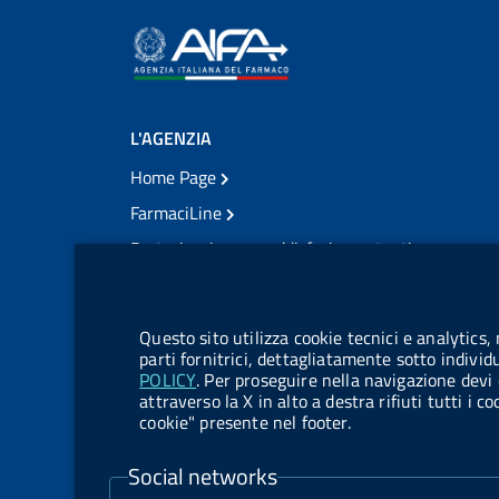
L'AGENZIA
Home Page
FarmaciLine
Partecipazione e soddisfazione utenti
Modulo gestione cookie
Accesso civico
Modulistica
Questo sito utilizza cookie tecnici e analytics,
Amministrazione Trasparente
parti fornitrici, dettagliatamente sotto individ
POLICY
. Per proseguire nella navigazione devi 
Atti di notifica
attraverso la X in alto a destra rifiuti tutti i 
cookie" presente nel footer.
Pubblicità legale
TrovaNormeFarmaco
Social networks
Bandi di Concorso