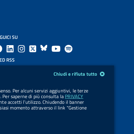
GUICI SU
F
L
l
X
B
Y
l
a
i
a
l
o
a
ED RSS
F
c
n
b
u
u
b
Chiudi e rifiuta tutto
e
e
k
e
e
t
e
OKIES
enso. Per alcuni servizi aggiuntivi, le terze
e
stione cookie
b
e
l
s
u
l
e. Per saperne di più consulta la
PRIVACY
nte accetti l’utilizzo. Chiudendo il banner
d
o
d
.
k
b
.
ualsiasi momento attraverso il link "Gestione
R
o
i
b
y
e
b
s
k
n
u
u