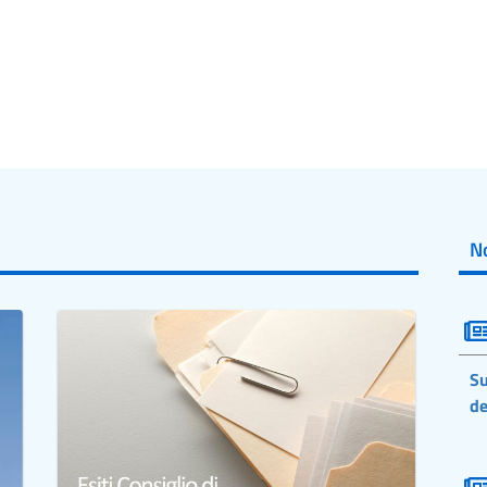
No
Su
de