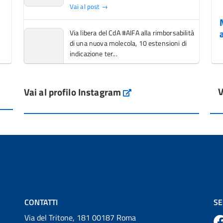
Vai al post →
Via libera del CdA #AIFA alla rimborsabilità
di una nuova molecola, 10 estensioni di
indicazione ter...
Vai al post →
V
Vai al profilo Instagram
L'Italia si conferma tra i primi Paesi europei
Instagram
per l'accesso ai #farmaci orfani rimborsati
dal Servi...
Vai al post →
💜 Il 29 giugno #AIFA si è illuminata di viola
in occasione della XVII Giornata Mondiale
della Scler...
Vai al post →
CONTATTI
SE
Via del Tritone, 181 00187 Roma