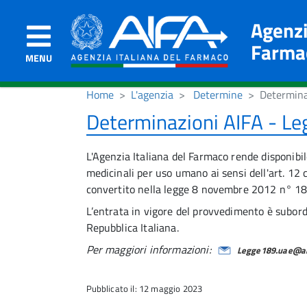
Agenzi
Farma
MENU
Home
L'agenzia
Determine
Determina
Determinazioni AIFA - L
L'Agenzia Italiana del Farmaco rende disponibil
medicinali per uso umano ai sensi dell'art. 
convertito nella legge 8 novembre 2012 n° 18
L’entrata in vigore del provvedimento è subordi
Repubblica Italiana.
Per maggiori informazioni:
Legge189.uae@aif
Pubblicato il: 12 maggio 2023