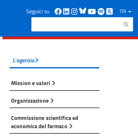
Facebook
Linkedin
Instagram
Bluesky
Youtube
Spotify
X
Seguici su
ITA
Cerca
Testo da ricercare
L'agenzia
Mission e valori
Organizzazione
Commissione scientifica ed
economica del farmaco