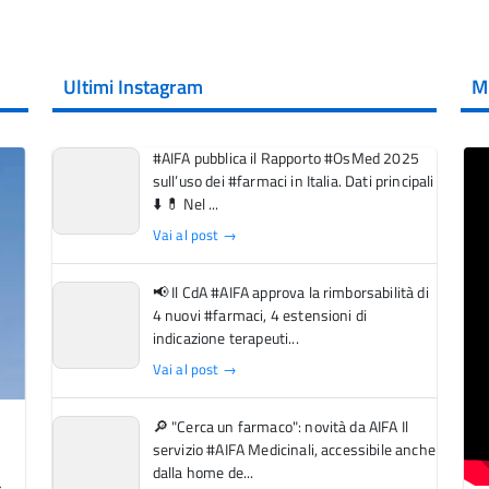
Ultimi Instagram
M
#AIFA pubblica il Rapporto #OsMed 2025
sull’uso dei #farmaci in Italia. Dati principali
⬇️ 💊 Nel ...
Vai al post →
📢 Il CdA #AIFA approva la rimborsabilità di
4 nuovi #farmaci, 4 estensioni di
indicazione terapeuti...
Vai al post →
🔎 "Cerca un farmaco": novità da AIFA Il
servizio #AIFA Medicinali, accessibile anche
dalla home de...