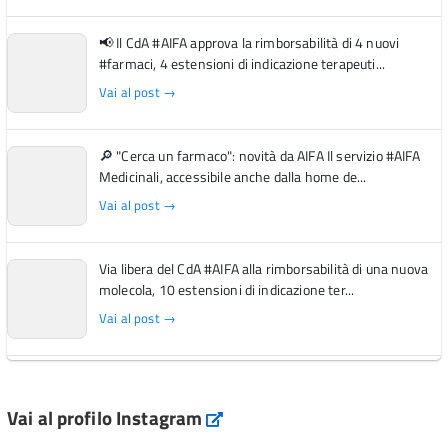
📢 Il CdA #AIFA approva la rimborsabilità di 4 nuovi
#farmaci, 4 estensioni di indicazione terapeuti...
Vai al post →
🔎 "Cerca un farmaco": novità da AIFA Il servizio #AIFA
Medicinali, accessibile anche dalla home de...
Vai al post →
Via libera del CdA #AIFA alla rimborsabilità di una nuova
molecola, 10 estensioni di indicazione ter...
Vai al post →
L'Italia si conferma tra i primi Paesi europei per l'accesso
ai #farmaci orfani rimborsati dal Servi...
Vai al profilo Instagram
Instagram
Vai al post →