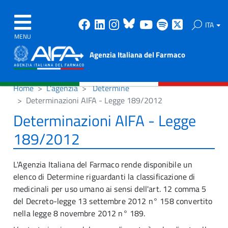
Facebook
Linkedin
Instagram
Bluesky
Youtube
Spotify
X
ITA
MENU
Agenzia Italiana del Farmaco
Home
L'agenzia
Determine
Determinazioni AIFA - Legge 189/2012
Determinazioni AIFA - Legge
189/2012
L'Agenzia Italiana del Farmaco rende disponibile un
elenco di Determine riguardanti la classificazione di
medicinali per uso umano ai sensi dell'art. 12 comma 5
del Decreto-legge 13 settembre 2012 n° 158 convertito
nella legge 8 novembre 2012 n° 189.