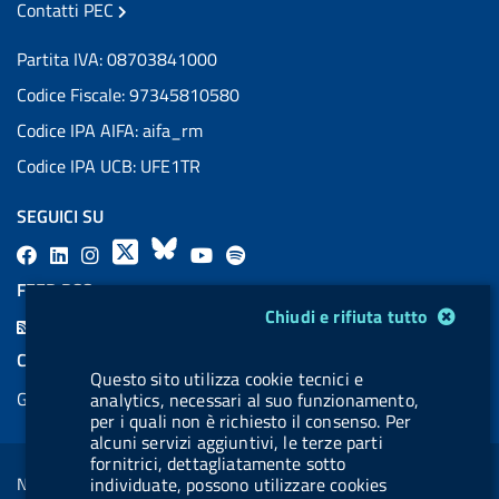
Contatti PEC
Partita IVA: 08703841000
Codice Fiscale: 97345810580
Codice IPA AIFA: aifa_rm
Codice IPA UCB: UFE1TR
SEGUICI SU
F
L
l
X
B
Y
l
a
i
a
l
o
a
FEED RSS
c
n
b
u
u
b
Modulo gestione cookie
Chiudi e rifiuta tutto
F
e
k
e
e
t
e
e
COOKIES
b
e
l
s
u
l
Questo sito utilizza cookie tecnici e
e
Gestione cookie
analytics, necessari al suo funzionamento,
o
d
.
k
b
.
d
per i quali non è richiesto il consenso. Per
o
i
b
y
e
b
alcuni servizi aggiuntivi, le terze parti
R
Sezione Link Utili
k
n
u
u
fornitrici, dettagliatamente sotto
s
Note legali
individuate, possono utilizzare cookies
t
t