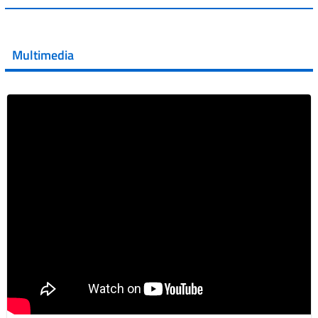
💜 Il 29 giugno #AIFA si è illuminata di viola in occasione
della XVII Giornata Mondiale della Scler...
Multimedia
Vai al post →