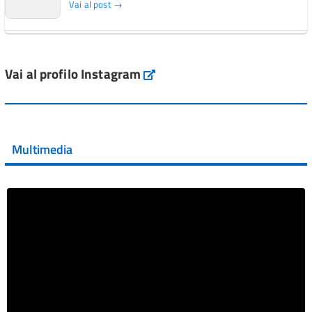
Vai al post →
L'Italia si conferma tra i primi Paesi europei per l'accesso
ai #farmaci orfani rimborsati dal Servi...
Vai al profilo Instagram
Instagram
Vai al post →
💜 Il 29 giugno #AIFA si è illuminata di viola in occasione
della XVII Giornata Mondiale della Scler...
Multimedia
Vai al post →