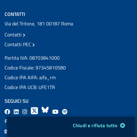
CONTATTI
Via del Tritone, 181 00187 Roma
Contatti
Contatti PEC
Partita IVA: 08703841000
Codice Fiscale: 97345810580
Codice IPA AIFA: aifa_rm
Codice IPA UCB: UFE1TR
SEGUICI SU
F
L
l
X
B
Y
l
a
i
a
l
o
a
FEED RSS
Modulo gestione cookie
Chiudi e rifiuta tutto
c
n
b
u
u
b
F
e
k
e
e
t
e