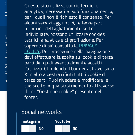
e
COOKIES
Questo sito utilizza cookie tecnici e
b
e
l
s
u
l
e
analytics, necessari al suo funzionamento,
Gestione cookie
o
d
.
k
b
.
per i quali non è richiesto il consenso. Per
d
o
i
b
y
e
b
alcuni servizi aggiuntivi, le terze parti
R
Sezione Link Utili
fornitrici, dettagliatamente sotto
k
n
u
u
individuate, possono utilizzare cookies
s
Note legali
t
t
tecnici, analytics e di profilazione. Per
s
Social Media Policy
saperne di più consulta la
PRIVACY
t
t
POLICY
. Per proseguire nella navigazione
Dichiarazione di accessibilità
o
o
devi effettuare la scelta sui cookie di terze
Obiettivi di accessibilità
parti dei quali eventualmente accetti
n
n
Statistiche sito
l’utilizzo. Chiudendo il banner attraverso la
.
.
Privacy
X in alto a destra rifiuti tutti i cookie di
i
s
terze parti. Puoi rivedere e modificare le
Servizi Online
tue scelte in qualsiasi momento attraverso
n
p
il link "Gestione cookie" presente nel
s
o
footer.
t
t
Social networks
a
i
g
f
Instagram
Youtube
r
y