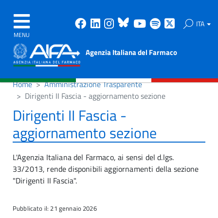
Facebook
Linkedin
Instagram
Bluesky
Youtube
Spotify
X
ITA
MENU
Agenzia Italiana del Farmaco
Home
Amministrazione Trasparente
Dirigenti II Fascia - aggiornamento sezione
Dirigenti II Fascia -
aggiornamento sezione
L'Agenzia Italiana del Farmaco, ai sensi del d.lgs.
33/2013, rende disponibili aggiornamenti della sezione
"Dirigenti II Fascia".
Pubblicato il: 21 gennaio 2026