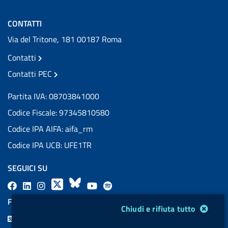
CONTATTI
Via del Tritone, 181 00187 Roma
Contatti
Contatti PEC
Partita IVA: 08703841000
Codice Fiscale: 97345810580
Codice IPA AIFA: aifa_rm
Codice IPA UCB: UFE1TR
SEGUICI SU
F
L
l
X
B
Y
l
a
i
a
l
o
a
FEED RSS
Modulo gestione cookie
Chiudi e rifiuta tutto
c
n
b
u
u
b
F
e
k
e
e
t
e