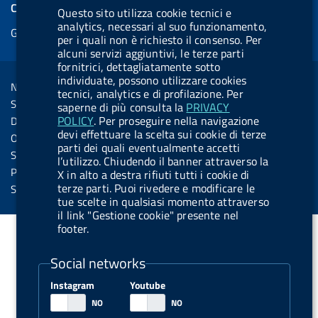
e
COOKIES
Questo sito utilizza cookie tecnici e
b
e
l
s
u
l
e
analytics, necessari al suo funzionamento,
Gestione cookie
o
d
.
k
b
.
per i quali non è richiesto il consenso. Per
d
o
i
b
y
e
b
alcuni servizi aggiuntivi, le terze parti
R
Sezione Link Utili
fornitrici, dettagliatamente sotto
k
n
u
u
individuate, possono utilizzare cookies
s
Note legali
t
t
tecnici, analytics e di profilazione. Per
s
Social Media Policy
saperne di più consulta la
PRIVACY
t
t
POLICY
. Per proseguire nella navigazione
Dichiarazione di accessibilità
o
o
devi effettuare la scelta sui cookie di terze
Obiettivi di accessibilità
parti dei quali eventualmente accetti
n
n
Statistiche sito
l’utilizzo. Chiudendo il banner attraverso la
.
.
Privacy
X in alto a destra rifiuti tutti i cookie di
i
s
terze parti. Puoi rivedere e modificare le
Servizi Online
tue scelte in qualsiasi momento attraverso
n
p
il link "Gestione cookie" presente nel
s
o
footer.
t
t
Social networks
a
i
g
f
Instagram
Youtube
r
y