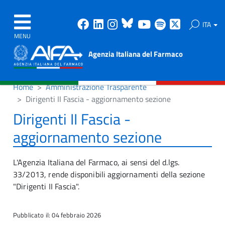
Facebook
Linkedin
Instagram
Bluesky
Youtube
Spotify
X
ITA
MENU
Agenzia Italiana del Farmaco
Home
Amministrazione Trasparente
Dirigenti II Fascia - aggiornamento sezione
Dirigenti II Fascia -
aggiornamento sezione
L'Agenzia Italiana del Farmaco, ai sensi del d.lgs.
33/2013, rende disponibili aggiornamenti della sezione
"Dirigenti II Fascia".
Pubblicato il: 04 febbraio 2026