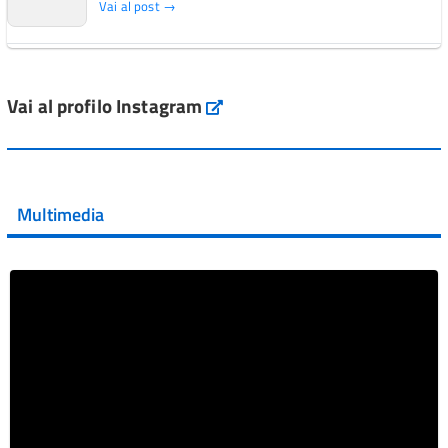
Vai al post →
L'Italia si conferma tra i primi Paesi europei per l'accesso
ai #farmaci orfani rimborsati dal Servi...
Vai al profilo Instagram
Instagram
Vai al post →
💜 Il 29 giugno #AIFA si è illuminata di viola in occasione
della XVII Giornata Mondiale della Scler...
Multimedia
Vai al post →