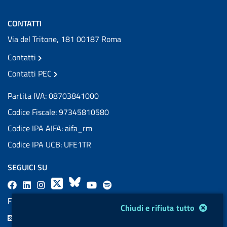
CONTATTI
Via del Tritone, 181 00187 Roma
Contatti
Contatti PEC
Partita IVA: 08703841000
Codice Fiscale: 97345810580
Codice IPA AIFA: aifa_rm
Codice IPA UCB: UFE1TR
SEGUICI SU
F
L
l
X
B
Y
l
a
i
a
l
o
a
FEED RSS
Modulo gestione cookie
Chiudi e rifiuta tutto
c
n
b
u
u
b
F
e
k
e
e
t
e