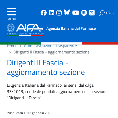
Facebook
Linkedin
Instagram
Bluesky
Youtube
Spotify
X
ITA
MENU
Agenzia Italiana del Farmaco
Home
Amministrazione Trasparente
Dirigenti II Fascia - aggiornamento sezione
Dirigenti II Fascia -
aggiornamento sezione
L'Agenzia Italiana del Farmaco, ai sensi del d.lgs.
33/2013, rende disponibili aggiornamenti della sezione
"Dirigenti II Fascia".
Pubblicato il: 12 gennaio 2023