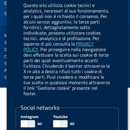
e
COOKIES
Questo sito utilizza cookie tecnici e
b
e
l
s
u
l
e
analytics, necessari al suo funzionamento,
Gestione cookie
o
d
.
k
b
.
per i quali non è richiesto il consenso. Per
d
o
i
b
y
e
b
alcuni servizi aggiuntivi, le terze parti
R
Sezione Link Utili
fornitrici, dettagliatamente sotto
k
n
u
u
individuate, possono utilizzare cookies
s
Note legali
t
t
tecnici, analytics e di profilazione. Per
s
Social Media Policy
saperne di più consulta la
PRIVACY
t
t
POLICY
. Per proseguire nella navigazione
Dichiarazione di accessibilità
o
o
devi effettuare la scelta sui cookie di terze
Obiettivi di accessibilità
parti dei quali eventualmente accetti
n
n
Statistiche sito
l’utilizzo. Chiudendo il banner attraverso la
.
.
Privacy
X in alto a destra rifiuti tutti i cookie di
i
s
terze parti. Puoi rivedere e modificare le
Servizi Online
tue scelte in qualsiasi momento attraverso
n
p
il link "Gestione cookie" presente nel
s
o
footer.
t
t
Social networks
a
i
g
f
Instagram
Youtube
r
y