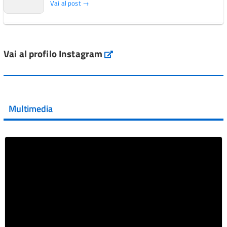
Vai al post →
L'Italia si conferma tra i primi Paesi europei per l'accesso
ai #farmaci orfani rimborsati dal Servi...
Vai al profilo Instagram
Instagram
Vai al post →
💜 Il 29 giugno #AIFA si è illuminata di viola in occasione
della XVII Giornata Mondiale della Scler...
Multimedia
Vai al post →