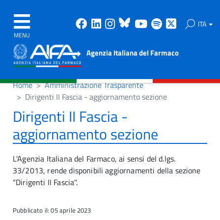
Facebook
Linkedin
Instagram
Bluesky
Youtube
Spotify
X
ITA
MENU
Agenzia Italiana del Farmaco
Home
Amministrazione Trasparente
Dirigenti II Fascia - aggiornamento sezione
Dirigenti II Fascia -
aggiornamento sezione
L'Agenzia Italiana del Farmaco, ai sensi del d.lgs.
33/2013, rende disponibili aggiornamenti della sezione
"Dirigenti II Fascia".
Pubblicato il: 05 aprile 2023