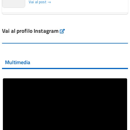
Vai al post →
L'Italia si conferma tra i primi Paesi europei per l'accesso
ai #farmaci orfani rimborsati dal Servi...
Vai al profilo Instagram
Instagram
Vai al post →
💜 Il 29 giugno #AIFA si è illuminata di viola in occasione
della XVII Giornata Mondiale della Scler...
Multimedia
Vai al post →