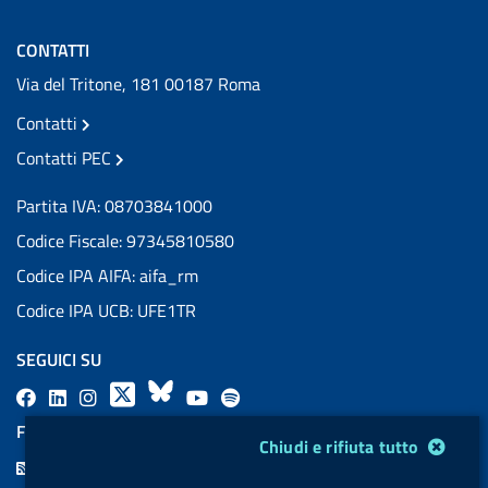
CONTATTI
Via del Tritone, 181 00187 Roma
Contatti
Contatti PEC
Partita IVA: 08703841000
Codice Fiscale: 97345810580
Codice IPA AIFA: aifa_rm
Codice IPA UCB: UFE1TR
SEGUICI SU
F
L
l
X
B
Y
l
a
i
a
l
o
a
FEED RSS
Modulo gestione cookie
Chiudi e rifiuta tutto
c
n
b
u
u
b
F
e
k
e
e
t
e