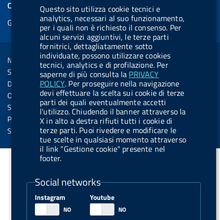
e
COOKIES
Questo sito utilizza cookie tecnici e
b
e
l
s
u
l
e
analytics, necessari al suo funzionamento,
Gestione cookie
o
d
.
k
b
.
per i quali non è richiesto il consenso. Per
d
o
i
b
y
e
b
alcuni servizi aggiuntivi, le terze parti
R
Sezione Link Utili
fornitrici, dettagliatamente sotto
k
n
u
u
individuate, possono utilizzare cookies
s
Note legali
t
t
tecnici, analytics e di profilazione. Per
s
Social Media Policy
saperne di più consulta la
PRIVACY
t
t
POLICY
. Per proseguire nella navigazione
Dichiarazione di accessibilità
o
o
devi effettuare la scelta sui cookie di terze
Obiettivi di accessibilità
parti dei quali eventualmente accetti
n
n
Statistiche sito
l’utilizzo. Chiudendo il banner attraverso la
.
.
Privacy
X in alto a destra rifiuti tutti i cookie di
i
s
terze parti. Puoi rivedere e modificare le
Servizi Online
tue scelte in qualsiasi momento attraverso
n
p
il link "Gestione cookie" presente nel
s
o
footer.
t
t
Social networks
a
i
g
f
Instagram
Youtube
r
y