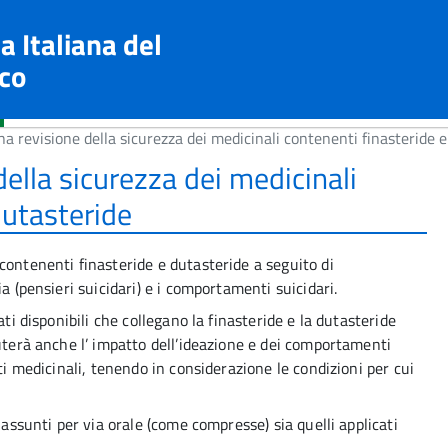
a Italiana del
co
 revisione della sicurezza dei medicinali contenenti finasteride e
ella sicurezza dei medicinali
dutasteride
contenenti finasteride e dutasteride a seguito di
a (pensieri suicidari) e i comportamenti suicidari.
ati disponibili che collegano la finasteride e la dutasteride
luterà anche l’ impatto dell’ideazione e dei comportamenti
ti medicinali, tenendo in considerazione le condizioni per cui
 assunti per via orale (come compresse) sia quelli applicati