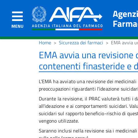
Agenzi
Farma
MENU
Home
Sicurezza dei farmaci
EMA avvia una
EMA avvia una revisione d
contenenti finasteride e 
L'EMA ha avviato una revisione dei medicinali 
preoccupazioni riguardanti l'ideazione suicidari
Durante la revisione, il PRAC valuterà tutti i d
all'ideazione e ai comportamenti suicidari. Va
suicidari sul rapporto beneficio-rischio di ques
vengono utilizzate.
Saranno inclusi nella revisione sia i medicinali