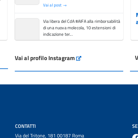
Vai al post →
Via libera del CdA #AIFA alla rimborsabilità
di una nuova molecola, 10 estensioni di
indicazione ter...
Vai al post →
V
Vai al profilo Instagram
L'Italia si conferma tra i primi Paesi europei
Instagram
per l'accesso ai #farmaci orfani rimborsati
dal Servi...
Vai al post →
💜 Il 29 giugno #AIFA si è illuminata di viola
in occasione della XVII Giornata Mondiale
della Scler...
Vai al post →
CONTATTI
SE
Via del Tritone, 181 00187 Roma