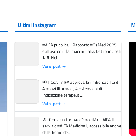
Ultimi Instagram
M
#AIFA pubblica il Rapporto #OsMed 2025
sull’uso dei #farmaci in Italia. Dati principali
⬇️ 💊 Nel ...
Vai al post →
📢 Il CdA #AIFA approva la rimborsabilità di
4 nuovi #farmaci, 4 estensioni di
indicazione terapeuti...
Vai al post →
🔎 "Cerca un farmaco": novità da AIFA Il
servizio #AIFA Medicinali, accessibile anche
dalla home de...