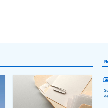
No
Su
de