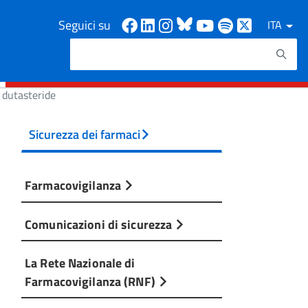
Facebook
Linkedin
Instagram
Bluesky
Youtube
Spotify
X
Seguici su
ITA
Cerca
Testo da ricercare
 dutasteride
Sicurezza dei farmaci
Farmacovigilanza
Comunicazioni di sicurezza
La Rete Nazionale di
Farmacovigilanza (RNF)