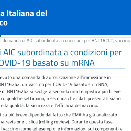
a Italiana del
co
a domanda di AIC subordinata a condizioni per BNT162b2, vacci
 AIC subordinata a condizioni per
COVID-19 basato su mRNA
icevuto una domanda di autorizzazione all’immissione in
r BNT162b2, un vaccino per COVID‑19 basato su mRNA,
ne di BNT162b2 si svolgerà secondo una tempistica più breve.
ntro qualche settimana, a seconda che i dati presentati siano
la qualità, la sicurezza e l’efficacia del vaccino.
tica più breve dipende dal fatto che EMA ha già analizzato
una revisione ciclica (rolling review). Durante questa fase,
 del vaccino (come ad esempio le informazioni sui componenti e