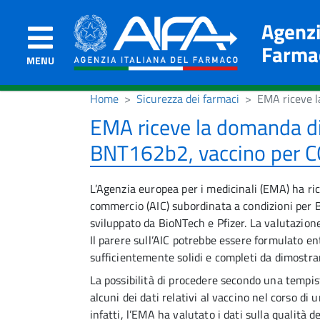
Agenzi
Farma
MENU
Home
Sicurezza dei farmaci
EMA riceve l
EMA riceve la domanda di
BNT162b2, vaccino per 
L’Agenzia europea per i medicinali (EMA) ha r
commercio (AIC) subordinata a condizioni pe
sviluppato da BioNTech e Pfizer. La valutazio
Il parere sull’AIC potrebbe essere formulato e
sufficientemente solidi e completi da dimostrare 
La possibilità di procedere secondo una tempis
alcuni dei dati relativi al vaccino nel corso di 
infatti, l’EMA ha valutato i dati sulla qualità