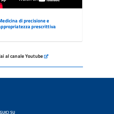
Medicina di precisione e
appropriatezza prescrittiva
ai al canale Youtube
GUICI SU