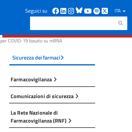
Facebook
Linkedin
Instagram
Bluesky
Youtube
Spotify
X
Seguici su
ITA
Cerca
Testo da ricercare
no per COVID-19 basato su mRNA
Sicurezza dei farmaci
Farmacovigilanza
Comunicazioni di sicurezza
La Rete Nazionale di
Farmacovigilanza (RNF)