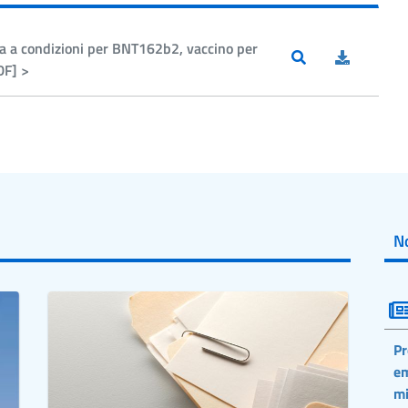
a a condizioni per BNT162b2, vaccino per
DF] >
No
Pr
em
mi