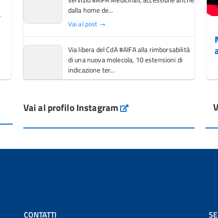
dalla home de...
Vai al post →
Via libera del CdA #AIFA alla rimborsabilità
di una nuova molecola, 10 estensioni di
indicazione ter...
Vai al post →
V
Vai al profilo Instagram
L'Italia si conferma tra i primi Paesi europei
Instagram
per l'accesso ai #farmaci orfani rimborsati
dal Servi...
Vai al post →
💜 Il 29 giugno #AIFA si è illuminata di viola
in occasione della XVII Giornata Mondiale
della Scler...
Vai al post →
CONTATTI
SE