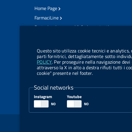
Home Page
FarmaciLine
Partecipazione e soddisfazione utenti
Modulo gestione cookie
Accesso civico
Modulistica
Questo sito utilizza cookie tecnici e analytics,
Amministrazione Trasparente
parti fornitrici, dettagliatamente sotto individ
POLICY
. Per proseguire nella navigazione devi 
Atti di notifica
attraverso la X in alto a destra rifiuti tutti i 
cookie" presente nel footer.
Pubblicità legale
TrovaNormeFarmaco
Social networks
Bandi di Concorso
Instagram
Youtube
Bandi di Gara e Contratti
Sezione Link Utili
Note legali
Social Media Policy
Dichiarazione di