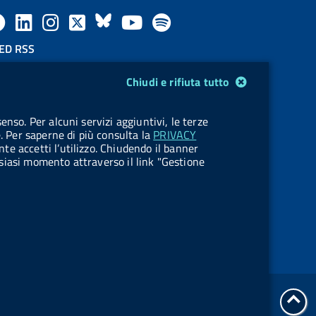
F
L
l
X
B
Y
l
a
i
a
l
o
a
ED RSS
F
c
n
b
u
u
b
Chiudi e rifiuta tutto
e
e
k
e
e
t
e
OKIES
enso. Per alcuni servizi aggiuntivi, le terze
e
stione cookie
b
e
l
s
u
l
e. Per saperne di più consulta la
PRIVACY
nte accetti l’utilizzo. Chiudendo il banner
d
o
d
.
k
b
.
ualsiasi momento attraverso il link "Gestione
R
o
i
b
y
e
b
s
k
n
u
u
s
t
t
t
t
tor
o
o
Servizi Online
all'i