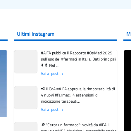
Ultimi Instagram
M
#AIFA pubblica il Rapporto #OsMed 2025
sull’uso dei #farmaci in Italia. Dati principali
⬇️ 💊 Nel ...
Vai al post →
📢 Il CdA #AIFA approva la rimborsabilità di
4 nuovi #farmaci, 4 estensioni di
indicazione terapeuti...
Vai al post →
🔎 "Cerca un farmaco": novità da AIFA Il
servizio #AIFA Medicinali, accessibile anche