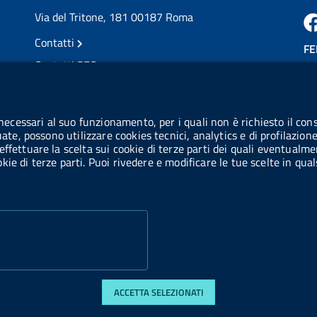
Via del Tritone, 181 00187 Roma
Contatti
FE
Contatti PEC
Partita IVA: 08703841000
CO
Codice Fiscale: 97345810580
 necessari al suo funzionamento, per i quali non è richiesto il cons
Ge
uate, possono utilizzare cookies tecnici, analytics e di profilazion
Codice IPA AIFA: aifa_rm
effettuare la scelta sui cookie di terze parti dei quali eventualme
cookie di terze parti. Puoi rivedere e modificare le tue scelte in q
Codice IPA UCB: UFE1TR
ACCETTA SELEZIONATI
 accessibilità
Obiettivi di accessibilità
Statistiche sito
Privacy