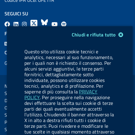
SEGUICI SU
F
L
l
X
B
Y
l
a
i
a
l
o
a
FEED RSS
Modulo gestione cookie
Chiudi e rifiuta tutto
c
n
b
u
u
b
F
e
k
e
e
t
e
e
Questo sito utilizza cookie tecnici e
COOKIES
b
e
l
s
u
l
analytics, necessari al suo funzionamento,
e
Gestione cookie
per i quali non è richiesto il consenso. Per
o
d
.
k
b
.
d
alcuni servizi aggiuntivi, le terze parti
o
i
b
y
e
b
fornitrici, dettagliatamente sotto
R
Sezione Link Utili
k
n
u
u
individuate, possono utilizzare cookies
s
tecnici, analytics e di profilazione. Per
Note legali
t
t
s
saperne di più consulta la
PRIVACY
Social Media Policy
t
t
POLICY
. Per proseguire nella navigazione
Dichiarazione di accessibilità
devi effettuare la scelta sui cookie di terze
o
o
Obiettivi di accessibilità
parti dei quali eventualmente accetti
n
n
l’utilizzo. Chiudendo il banner attraverso la
Statistiche sito
X in alto a destra rifiuti tutti i cookie di
.
.
Privacy
terze parti. Puoi rivedere e modificare le
i
s
Servizi Online
tue scelte in qualsiasi momento attraverso