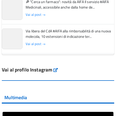
🔎 "Cerca un farmaco": novità da AIFA Il servizio #AIFA
Medicinali, accessibile anche dalla home de...
Vai al post →
Via libera del CdA #AIFA alla rimborsabilità di una nuova
molecola, 10 estensioni di indicazione ter...
Vai al post →
L'Italia si conferma tra i primi Paesi europei per l'accesso
ai #farmaci orfani rimborsati dal Servi...
Vai al profilo Instagram
Instagram
Vai al post →
💜 Il 29 giugno #AIFA si è illuminata di viola in occasione
della XVII Giornata Mondiale della Scler...
Multimedia
Vai al post →