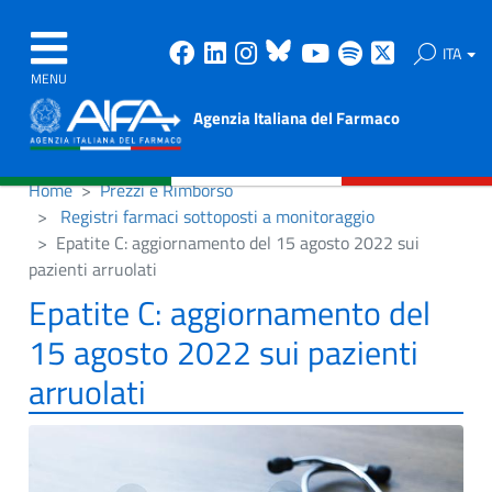
Facebook
Linkedin
Instagram
Bluesky
Youtube
Spotify
X
ITA
MENU
Agenzia Italiana del Farmaco
Home
Prezzi e Rimborso
Registri farmaci sottoposti a monitoraggio
Epatite C: aggiornamento del 15 agosto 2022 sui
pazienti arruolati
Epatite C: aggiornamento del
15 agosto 2022 sui pazienti
arruolati