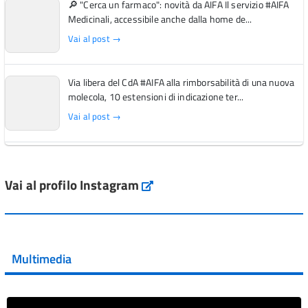
🔎 "Cerca un farmaco": novità da AIFA Il servizio #AIFA
Medicinali, accessibile anche dalla home de...
Vai al post →
Via libera del CdA #AIFA alla rimborsabilità di una nuova
molecola, 10 estensioni di indicazione ter...
Vai al post →
L'Italia si conferma tra i primi Paesi europei per l'accesso
ai #farmaci orfani rimborsati dal Servi...
Vai al profilo Instagram
Instagram
Vai al post →
💜 Il 29 giugno #AIFA si è illuminata di viola in occasione
della XVII Giornata Mondiale della Scler...
Multimedia
Vai al post →