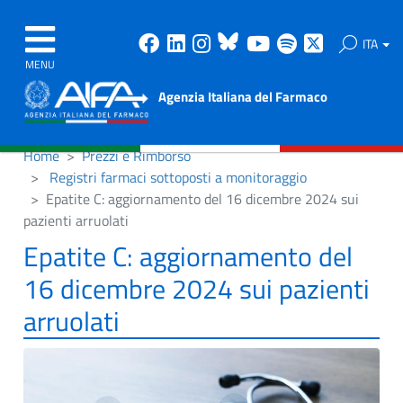
Facebook
Linkedin
Instagram
Bluesky
Youtube
Spotify
X
ITA
MENU
Agenzia Italiana del Farmaco
Home
Prezzi e Rimborso
Registri farmaci sottoposti a monitoraggio
Epatite C: aggiornamento del 16 dicembre 2024 sui
pazienti arruolati
Epatite C: aggiornamento del
16 dicembre 2024 sui pazienti
arruolati