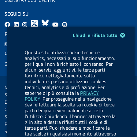
SEGUICI SU
F
L
l
X
B
Y
l
a
i
a
l
o
a
FEED RSS
Modulo gestione cookie
Chiudi e rifiuta tutto
c
n
b
u
u
b
F
e
k
e
e
t
e
e
Questo sito utilizza cookie tecnici e
COOKIES
b
e
l
s
u
l
analytics, necessari al suo funzionamento,
e
Gestione cookie
per i quali non è richiesto il consenso. Per
o
d
.
k
b
.
d
alcuni servizi aggiuntivi, le terze parti
o
i
b
y
e
b
fornitrici, dettagliatamente sotto
R
Sezione Link Utili
k
n
u
u
individuate, possono utilizzare cookies
s
tecnici, analytics e di profilazione. Per
Note legali
t
t
s
saperne di più consulta la
PRIVACY
Social Media Policy
t
t
POLICY
. Per proseguire nella navigazione
Dichiarazione di accessibilità
devi effettuare la scelta sui cookie di terze
o
o
Obiettivi di accessibilità
parti dei quali eventualmente accetti
n
n
l’utilizzo. Chiudendo il banner attraverso la
Statistiche sito
X in alto a destra rifiuti tutti i cookie di
.
.
Privacy
terze parti. Puoi rivedere e modificare le
i
s
Servizi Online
tue scelte in qualsiasi momento attraverso