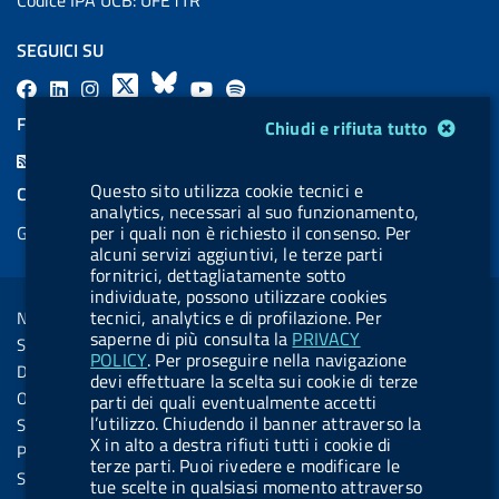
SEGUICI SU
F
L
l
X
B
Y
l
a
i
a
l
o
a
FEED RSS
Modulo gestione cookie
Chiudi e rifiuta tutto
c
n
b
u
u
b
F
e
k
e
e
t
e
e
Questo sito utilizza cookie tecnici e
COOKIES
b
e
l
s
u
l
analytics, necessari al suo funzionamento,
e
Gestione cookie
per i quali non è richiesto il consenso. Per
o
d
.
k
b
.
d
alcuni servizi aggiuntivi, le terze parti
o
i
b
y
e
b
fornitrici, dettagliatamente sotto
R
Sezione Link Utili
k
n
u
u
individuate, possono utilizzare cookies
s
tecnici, analytics e di profilazione. Per
Note legali
t
t
s
saperne di più consulta la
PRIVACY
Social Media Policy
t
t
POLICY
. Per proseguire nella navigazione
Dichiarazione di accessibilità
devi effettuare la scelta sui cookie di terze
o
o
Obiettivi di accessibilità
parti dei quali eventualmente accetti
n
n
l’utilizzo. Chiudendo il banner attraverso la
Statistiche sito
X in alto a destra rifiuti tutti i cookie di
.
.
Privacy
terze parti. Puoi rivedere e modificare le
i
s
Servizi Online
tue scelte in qualsiasi momento attraverso