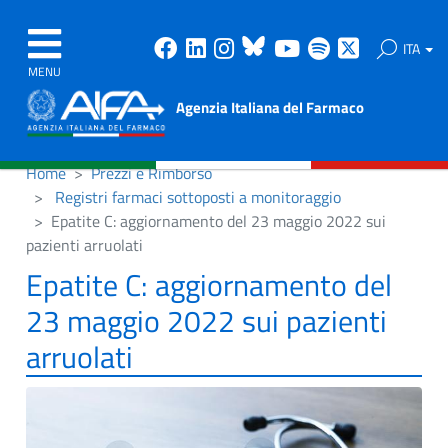
Facebook
Linkedin
Instagram
Bluesky
Youtube
Spotify
X
ITA
MENU
Agenzia Italiana del Farmaco
Home
Prezzi e Rimborso
Registri farmaci sottoposti a monitoraggio
Epatite C: aggiornamento del 23 maggio 2022 sui
pazienti arruolati
Epatite C: aggiornamento del
23 maggio 2022 sui pazienti
arruolati