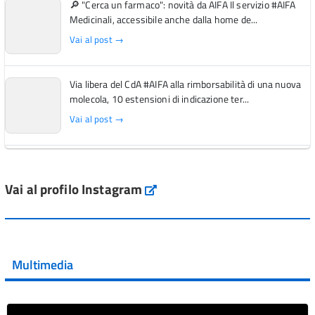
🔎 "Cerca un farmaco": novità da AIFA Il servizio #AIFA
Medicinali, accessibile anche dalla home de...
Vai al post →
Via libera del CdA #AIFA alla rimborsabilità di una nuova
molecola, 10 estensioni di indicazione ter...
Vai al post →
L'Italia si conferma tra i primi Paesi europei per l'accesso
ai #farmaci orfani rimborsati dal Servi...
Vai al profilo Instagram
Instagram
Vai al post →
💜 Il 29 giugno #AIFA si è illuminata di viola in occasione
della XVII Giornata Mondiale della Scler...
Multimedia
Vai al post →