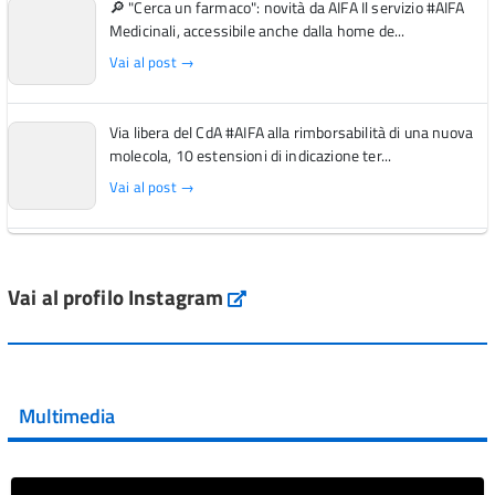
🔎 "Cerca un farmaco": novità da AIFA Il servizio #AIFA
Medicinali, accessibile anche dalla home de...
Vai al post →
Via libera del CdA #AIFA alla rimborsabilità di una nuova
molecola, 10 estensioni di indicazione ter...
Vai al post →
L'Italia si conferma tra i primi Paesi europei per l'accesso
ai #farmaci orfani rimborsati dal Servi...
Vai al profilo Instagram
Instagram
Vai al post →
💜 Il 29 giugno #AIFA si è illuminata di viola in occasione
della XVII Giornata Mondiale della Scler...
Multimedia
Vai al post →