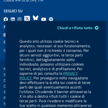
SEGUICI SU
F
L
l
X
B
Y
l
a
i
a
l
o
a
FEED RSS
Modulo gestione cookie
Chiudi e rifiuta tutto
c
n
b
u
u
b
F
e
k
e
e
t
e
e
Questo sito utilizza cookie tecnici e
COOKIES
b
e
l
s
u
l
analytics, necessari al suo funzionamento,
e
Gestione cookie
per i quali non è richiesto il consenso. Per
o
d
.
k
b
.
d
alcuni servizi aggiuntivi, le terze parti
o
i
b
y
e
b
fornitrici, dettagliatamente sotto
R
Sezione Link Utili
k
n
u
u
individuate, possono utilizzare cookies
s
tecnici, analytics e di profilazione. Per
Note legali
t
t
s
saperne di più consulta la
PRIVACY
Social Media Policy
t
t
POLICY
. Per proseguire nella navigazione
Dichiarazione di accessibilità
devi effettuare la scelta sui cookie di terze
o
o
Obiettivi di accessibilità
parti dei quali eventualmente accetti
n
n
l’utilizzo. Chiudendo il banner attraverso la
Statistiche sito
X in alto a destra rifiuti tutti i cookie di
.
.
Privacy
terze parti. Puoi rivedere e modificare le
i
s
Servizi Online
tue scelte in qualsiasi momento attraverso