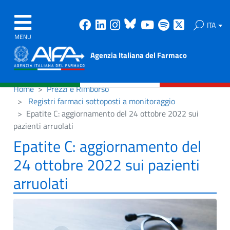
Facebook
Linkedin
Instagram
Bluesky
Youtube
Spotify
X
ITA
MENU
Agenzia Italiana del Farmaco
Home
Prezzi e Rimborso
Registri farmaci sottoposti a monitoraggio
Epatite C: aggiornamento del 24 ottobre 2022 sui
pazienti arruolati
Epatite C: aggiornamento del
24 ottobre 2022 sui pazienti
arruolati